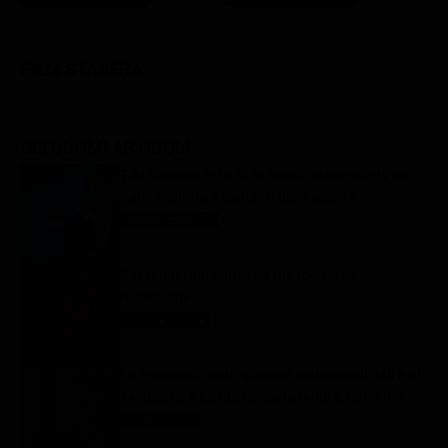
FILM STASERA
GLI ULTIMI ARTICOLI
TIM Summer Hits 2026 Remix stasera in tv su
Rai1: scaletta e cantanti del 7 agosto
Anticipazioni Tv
7 Agosto 2026
Passenger, un horror on the road – La
recensione
Film da vedere
7 Agosto 2026
La Promessa, anticipazioni settimanali dall’8 al
14 agosto: Ricardo lascia la tenuta, torna Pia
La Promessa
7 Agosto 2026