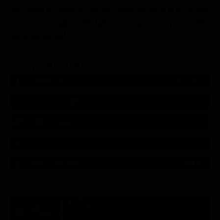
film, serie tv, reality show, documentari, sport e tanto altro
ancora. Il meglio del palinsesto della prima e della
seconda serata!
SEGUICI SUI SOCIAL
540,000
Fans
MI PIACE
550,000
Follower
SEGUI
9,300
Follower
SEGUI
290,000
Iscritti
ISCRIVITI
310,000
Follower
SEGUI
21:00
21:10
21:15
21:20
23:06
23:20
21:05
21:10
21:15
21:33
23:10
23:27
ULTIM'ORA
Viaggio in Francia, il Papa incontrerà alcune