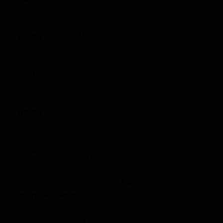
Ragazzi (25')
Zig & Sharko
04:55
Ragazzi (20')
I Dalton
05:15
Ragazzi (20')
I Dalton
05:35
Ragazzi (25')
Karate Sheep
06:00
Ragazzi (10')
La guida ai programmi TV di
K2
in onda dopodomani,
domenica 9 agosto 2026
, con tutti i dettagli. Scopri la
programmazione televisiva di K2 con tutte le informazioni
relative ai programmi in onda durante la giornata di oggi: