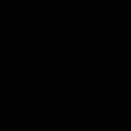
Le interviste in esclusiva
Tempesta D’amore
Programmi TV Mattina
Temptation Island
Film da vedere
Il Paradiso delle signore
Ultima Fermata
Piattaforme streaming
I Dalton
Un Posto al Sole
05:35
Ragazzi (25')
Talent show
Apple TV Plus
Segreti di Famiglia
Infotainment
Discovery Plus
Zig & Sharko
The Family
06:00
Ragazzi (10')
Game Show
Disney plus
Uomini e Donne
NetFlix
Zig & Sharko
06:10
Gossip
Now TV
Ragazzi (25')
Sport in tv
Paramount Plus
Zig & Sharko
06:35
Cartoni Anime e Manga
Prime Video
Ragazzi (25')
Vip e Personaggi Tv
RaiPlay
Zig & Sharko
07:00
Musica
Ragazzi (15')
Oroscopo Paolo Fox