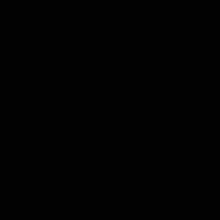
Zig & Sharko
07:15
Classifiche
Ragazzi (25')
Migliori film
Il barbiere pasticciere
Migliori Serie TV
07:40
Ragazzi (30')
Il barbiere pasticciere
08:10
Ragazzi (30')
Il barbiere pasticciere
08:40
Ragazzi (30')
Alvinnn!!! And the Chipmunks
09:10
Ragazzi (10')
Alvinnn!!! And the Chipmunks
09:20
Ragazzi (15')