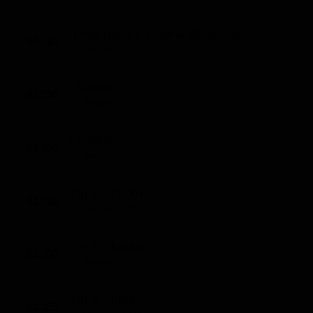
Il mio gatto è in cima all'albero!
00:40
Ragazzi (20')
I Dalton
01:00
Ragazzi (20')
I Dalton
01:20
Ragazzi (20')
Zig & Sharko
01:40
Ragazzi (20')
Zig & Sharko
02:00
Ragazzi (25')
Zig & Sharko
02:25