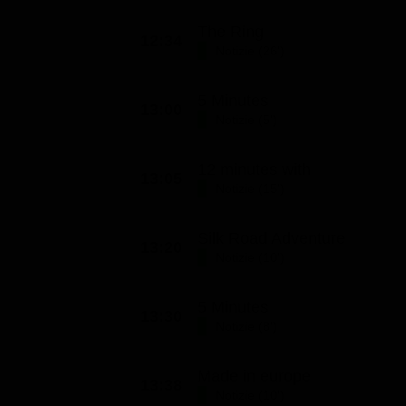
The Ring
12:34
Notizie (26')
5 Minutes
13:00
Notizie (5')
12 minutes with
13:05
Notizie (15')
Silk Road Adventure
13:20
Notizie (10')
5 Minutes
13:30
Notizie (8')
Made in europe
13:38
Notizie (10')