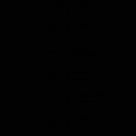
The Ring
06:05
Classifiche
Notizie (24')
Migliori film
5 Minutes
Migliori Serie TV
06:29
Notizie (5')
The Ring
06:34
Notizie (26')
5 Minutes
07:00
Notizie (5')
12 minutes with
07:05
Notizie (25')
5 Minutes
07:30
Notizie (8')