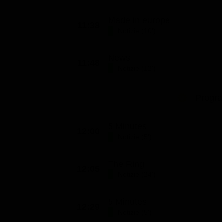
Made in europe
11:38
Notizie (10')
News
11:48
Notizie (12')
Progr
5 Minutes
12:00
Notizie (5')
The Ring
12:05
Notizie (24')
5 Minutes
12:29
Notizie (5')