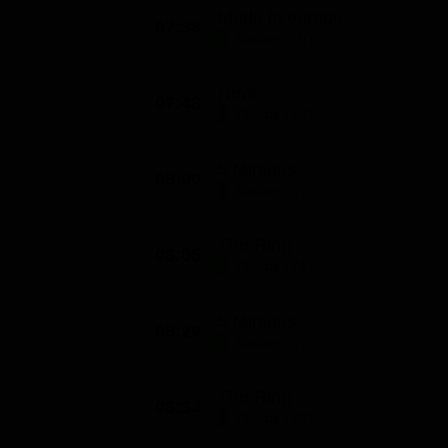
Made in europe
07:38
Notizie (10')
News
07:48
Notizie (12')
5 Minutes
08:00
Notizie (5')
The Ring
08:05
Notizie (24')
5 Minutes
08:29
Notizie (5')
The Ring
08:34
Notizie (26')