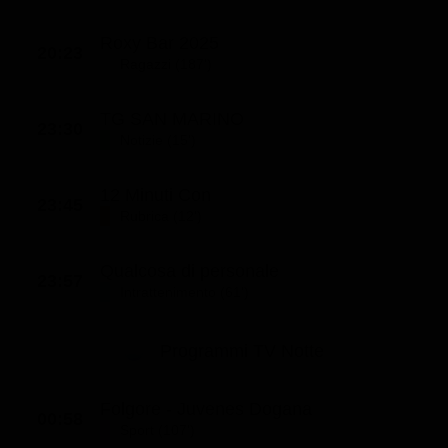
Roxy Bar 2025
20:23
Ragazzi (187')
TG SAN MARINO
23:30
Notizie (15')
12 Minuti Con
23:45
Rubrica (12')
Qualcosa di personale
23:57
Intrattenimento (61')
Programmi TV Notte
Folgore - Juvenes Dogana
00:58
Sport (107')