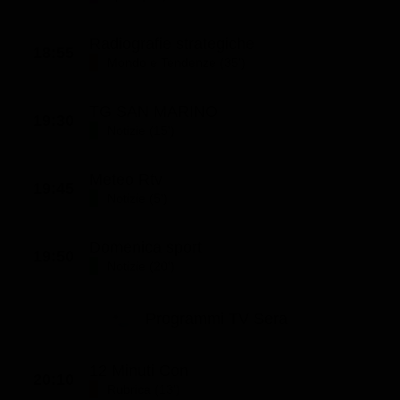
Radiografie strategiche
18:55
Mondo e Tendenze (35')
TG SAN MARINO
19:30
Notizie (15')
Meteo Rtv
19:45
Notizie (5')
Domenica sport
19:50
Notizie (20')
Programmi TV Sera
12 Minuti Con
20:10
Rubrica (13')