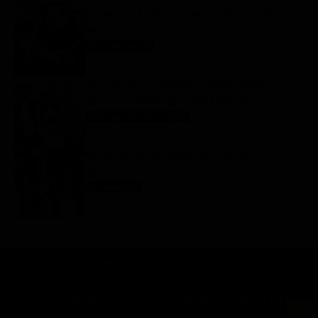
Programmi TV del pomeriggio di oggi | sabato 8
agosto 2026
Anticipazioni Tv
8 Agosto 2026
Tutto per la mia famiglia 2, replica puntata 7
agosto in streaming | Video Mediaset
Tutto per la mia famiglia
8 Agosto 2026
My Sweet Lie, anticipazioni trame dal 10 al 14
agosto
My sweet lie
8 Agosto 2026
Chi siamo
Lo staff
Contatta la redazione
Privacy
Disclaimer
Preferenze pubblicitarie
© 2025 SuperGuidaTV Srl | Via Cimarosa 65 - 80127 Napoli | C.F. P.Iva:
08723421213