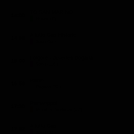
TG SAN MARINO
14:00
Notizie (8')
A tutto Gas Historic
14:08
Sport (52')
Folgore - Juvenes Dogana
15:00
Sport (118')
Pablo
16:58
Ragazzi (32')
Primaeppoi
17:30
Mondo e Tendenze (22')
A tutto Gas
17:52
Sport (63')