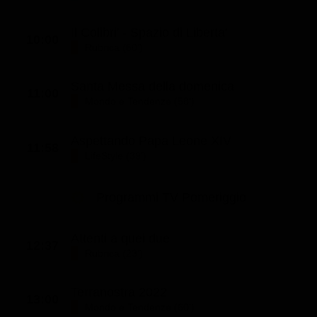
Classifiche
Il Colibri' - Spazio di Liberta'
10:00
Migliori film
Rubrica (60')
Migliori Serie TV
Santa Messa della domenica
11:00
Mondo e Tendenze (58')
Aspettando Papa Leone XIV
11:58
LifeStyle (39')
Programmi TV Pomeriggio
Attenti a quei due
12:37
Rubrica (23')
Terranostra 2022
13:00
Mondo e Tendenze (60')