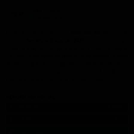
SMRTV Notte
02:45
Intrattenimento (270')
La guida ai programmi TV di
SMtv San Marino
in onda
domani,
domenica 9 agosto 2026
, con tutti i dettagli.
Scopri la programmazione televisiva di SMtv San Marino
con tutte le informazioni relative ai programmi in onda
durante la giornata di oggi: film, serie tv, reality show,
documentari, sport e tanto altro ancora. Il meglio del
palinsesto della prima e della seconda serata!
SEGUICI SUI SOCIAL
540,000
Fans
MI PIACE
550,000
Follower
SEGUI
9,300
Follower
SEGUI