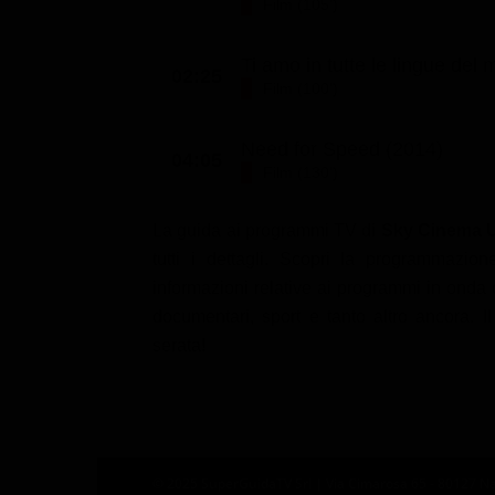
Film (105')
Ti amo in tutte le lingue del
02:25
Film (100')
Need for Speed (2014)
04:05
Film (130')
La guida ai programmi TV di
Sky Cinema 
tutti i dettagli. Scopri la programmazi
informazioni relative ai programmi in onda du
documentari, sport e tanto altro ancora. 
serata!
© 2025 SuperGuidaTV Srl | Via Cimarosa 65 - 80127 Nap