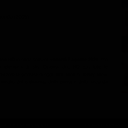
 mondo (2005)
Uno HD
in onda domani,
venerdì 7 agosto 2026
, con
one televisiva di Sky Cinema Uno HD con tutte le
rante la giornata di oggi: film, serie tv, reality show,
Il meglio del palinsesto della prima e della seconda
oli | C.F. P.Iva: 08723421213
Chi siamo
Lo staff
Contatta