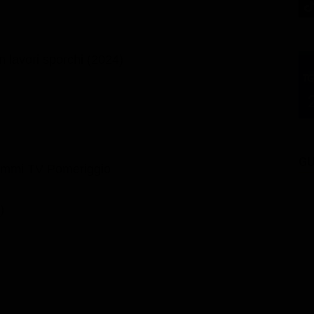
n lavori sporchi (2024)
GU
ammi TV Pomeriggio
)