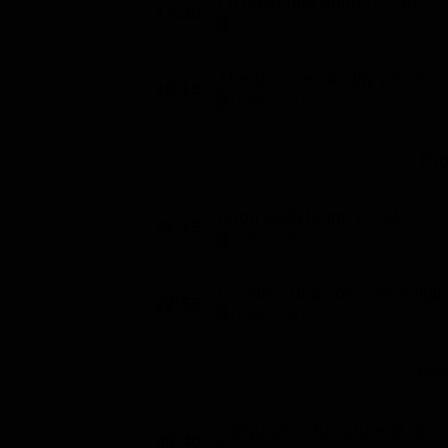
Le cose non dette (2026)
17:20
Film (115')
The Bourne Identity (2002)
19:15
Film (120')
Pr
Fuori dalla legge (2021)
21:15
Film (100')
La vita è una cosa meravigli
22:55
Film (105')
Pro
Cinquanta sfumature di ross
00:40