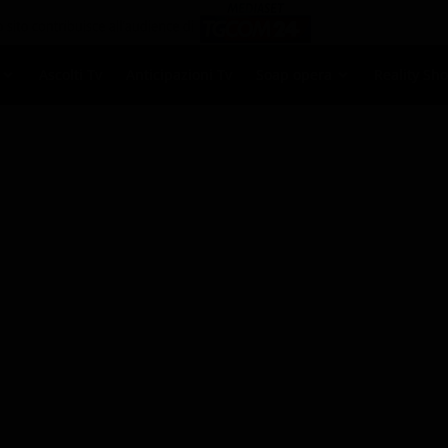
Ascolti Tv
Anticipazioni Tv
Soap opera
Reality Sh
attenimento
›
domani