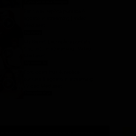
Tutto per la mia famiglia
6 Agosto 2026
Far Away, replica puntata 6
agosto in streaming | Video
Mediaset
Far Away
6 Agosto 2026
My Sweet Lie, replica puntata
6 agosto in streaming | Video
Mediaset
My sweet lie
6 Agosto 2026
Forbidden fruit 4, replica
puntata 6 agosto in streaming
| Video Mediaset
Forbidden fruit
6 Agosto 2026
 la redazione
Privacy
Disclaimer
Preferenze pubblicitarie