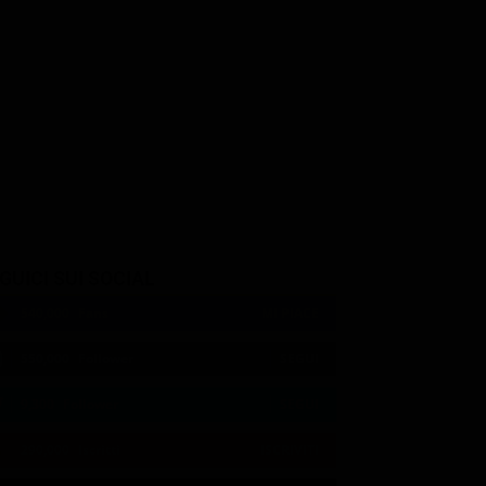
GUICI SUI SOCIAL
540,000
Fans
MI PIACE
550,000
Follower
SEGUI
9,300
Follower
SEGUI
290,000
Iscritti
ISCRIVITI
21:02
21:10
21:15
22:51
23:10
23:47
21:04
21:10
21:20
22:55
23:12