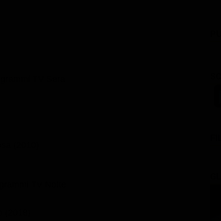
PU
SC
ogrammi TV Sera
FI
osa (2010)
GL
grammi TV Notte
o (2018)