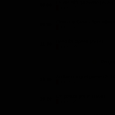
La vita all’improvviso (2020)
08:00
Classifiche
Film (110')
Migliori film
Clean Up Crew - Specialisti i
Migliori Serie TV
09:50
Film (100')
Need for Speed (2014)
11:30
Film (130')
Progr
Andiamo a quel paese (2014
13:40
Film (100')
C'è post@ per te (1998)
15:20
Film (120')