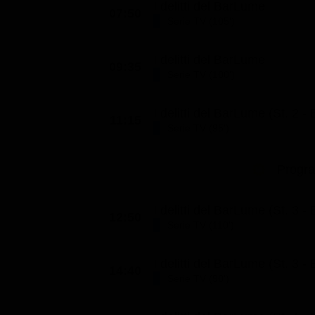
I delitti del BarLume
07:50
Classifiche
Serie TV (105')
Migliori film
I delitti del BarLume
Migliori Serie TV
09:35
Serie TV (100')
I delitti del BarLume (St. 2 - 
11:15
Serie TV (95')
Progr
I delitti del BarLume (St. 3 - 
12:50
Serie TV (110')
I delitti del BarLume (St. 3 - 
14:40
Serie TV (90')