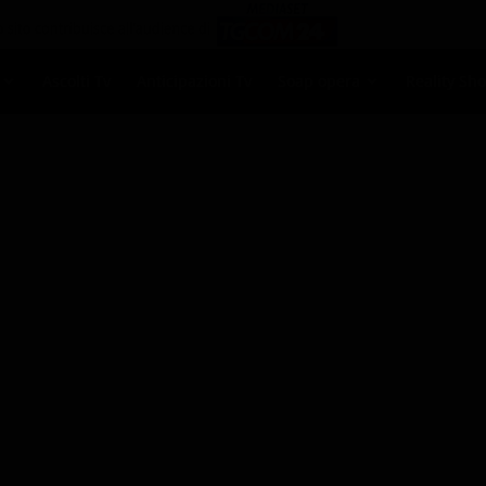
Ascolti Tv
Anticipazioni Tv
Soap opera
Reality Sh
- cinema
›
domani