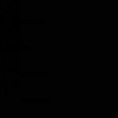
Forbidden fruit, anticipazioni
turche: Ender e Şahika
mettono Hasan Alì nei guai?
Forbidden fruit
9 Agosto 2026
Racconto di una notte, trama e
anticipazioni puntate serali 9
agosto
Soap
9 Agosto 2026
Oroscopo Branko: le previsioni
segno per segno per la
settimana dal 9 al 15 agosto
2026
Oroscopo Branko
9 Agosto 2026
Tempesta d’amore,
anticipazioni settimanali dal
10 al 14 agosto 2026: Henry
viene rapito
Tempesta D'amore
9 Agosto 2026