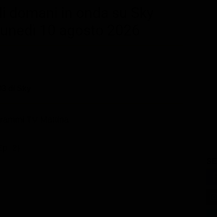
di domani in onda su Sky
lunedì 10 agosto 2026
3 di Sky
rammi TV Mattina
Ep. 2)
SE