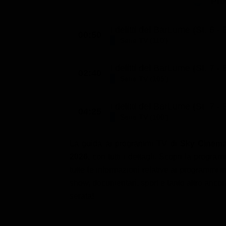
Pro
I delitti del BarLume (St. 6 - 
00:50
Serie TV (110')
I delitti del BarLume (St. 7 - 
02:40
Serie TV (105')
I delitti del BarLume (St. 7 - 
04:25
Serie TV (100')
La guida ai programmi TV di
Sky Cinema
2026
, con tutti i dettagli. Scopri la prog
tutte le informazioni relative ai programmi in
show, documentari, sport e tanto altro ancor
serata!