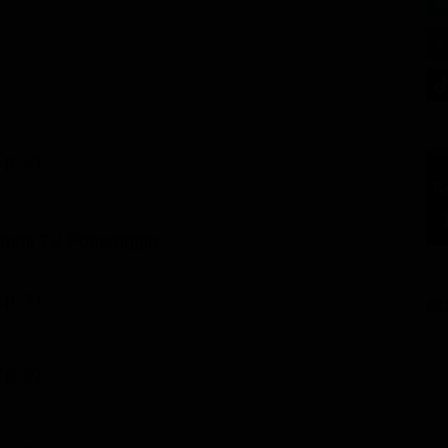
Ep. 2)
ammi TV Pomeriggio
Ep. 1)
GU
Ep. 2)