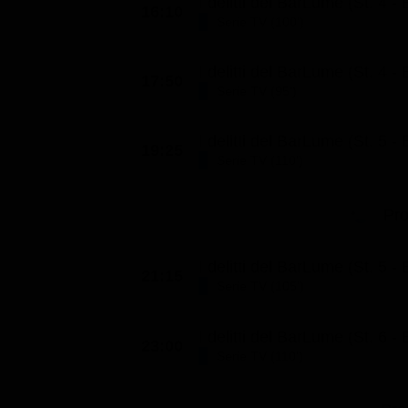
I delitti del BarLume (St. 4 - 
16:10
Serie TV (100')
I delitti del BarLume (St. 4 - 
17:50
Serie TV (95')
I delitti del BarLume (St. 5 - 
19:25
Serie TV (110')
Pr
I delitti del BarLume (St. 5 - 
21:15
Serie TV (105')
I delitti del BarLume (St. 6 - 
23:00
Serie TV (110')