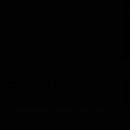
grammi TV Notte
Ep. 2)
Ep. 1)
Ep. 2)
 Collection HD
in onda domani,
lunedì 10 agosto
rammazione televisiva di Sky Cinema Collection HD con
 onda durante la giornata di oggi: film, serie tv, reality
a. Il meglio del palinsesto della prima e della seconda