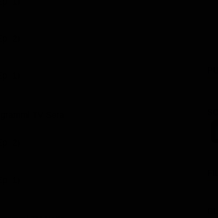
Ep. 1)
Ep. 2)
PU
Ep. 1)
SC
ogrammi TV Sera
Ep. 2)
FI
Ep. 1)
GL