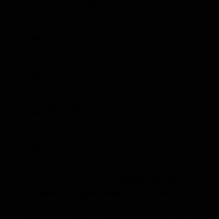
Programmi TV Notte
NOTTURNO
00:00
Musica (60')
NO STOP MUSIC.
01:00
Musica (240')
No Stop Music
05:00
Musica (15')
A Tutte Le Auto
05:15
Musica (100')
La guida ai programmi TV di
Radionorba TV
in onda
domani,
lunedì 10 agosto 2026
, con tutti i dettagli. Scopri
la programmazione televisiva di Radionorba TV con tutte
le informazioni relative ai programmi in onda durante la