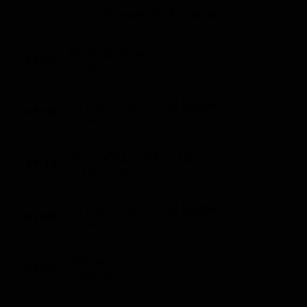
Le interviste in esclusiva
Tempesta D’amore
Programmi TV Mattina
Temptation Island
Film da vedere
Il Paradiso delle signore
Ultima Fermata
Piattaforme streaming
No Stop Music
Un Posto al Sole
05:00
Musica (125')
Talent show
Apple TV Plus
Segreti di Famiglia
Infotainment
Discovery Plus
Le Prime Donne del Mattino
The Family
07:05
Musica (20')
Game Show
Disney plus
Uomini e Donne
NetFlix
TG LOCALE MATTINO
07:25
Gossip
Now TV
Musica (15')
Sport in tv
Paramount Plus
Le Prime Donne del Mattino
07:40
Cartoni Anime e Manga
Prime Video
Musica (25')
Vip e Personaggi Tv
RaiPlay
TGCom
08:05
Musica
Musica (5')
Oroscopo Paolo Fox