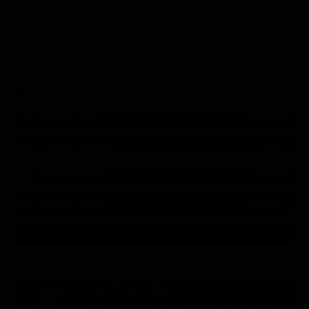
giornata di oggi: film, serie tv, reality show, documentari,
sport e tanto altro ancora. Il meglio del palinsesto della
prima e della seconda serata!
SEGUICI SUI SOCIAL
540,000
Fans
MI PIACE
550,000
Follower
SEGUI
9,300
Follower
SEGUI
290,000
Iscritti
ISCRIVITI
310,000
Follower
SEGUI
21:00
21:14
21:19
21:33
23:05
23:20
21:07
21:14
21:20
23:00
23:12
23:30
ULTIM'ORA
Cina, scatta l'allerta per il tifone Dolphin: voli