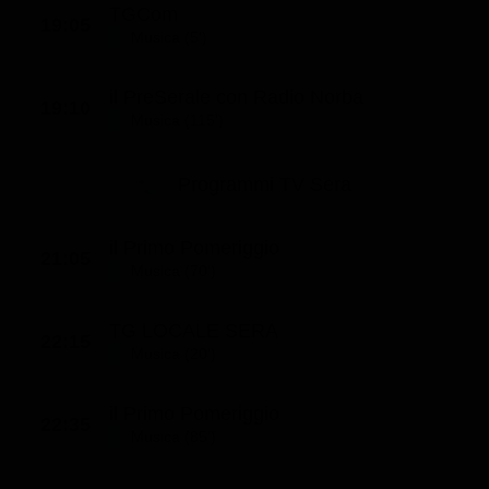
TGCom
19:05
Musica (5')
il PreSerale con Radio Norba
19:10
Musica (115')
Programmi TV Sera
il Primo Pomeriggio
21:05
Musica (70')
TG LOCALE SERA
22:15
Musica (20')
il Primo Pomeriggio
22:35
Musica (85')