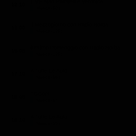
LIVE Alan Palmieri e Veronica
12:10
Musica (50')
Il Mezzogiorno con Radio Norba
13:00
Musica (125')
il Primo Pomeriggio con Radio Norba
15:05
Musica (125')
A Tutte Le Auto
17:10
Musica (55')
TGCom
18:05
Musica (5')
A Tutte Le Auto
18:10
Musica (55')