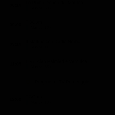
Le Prime Donne del Mattino
08:10
Classifiche
Musica (50')
Migliori film
TGCom
Migliori Serie TV
09:00
Musica (10')
Il Mattino con Radio Norba
09:10
Musica (115')
LIVE Alan Palmieri e Veronica
11:05
Musica (55')
Programmi TV Pomeriggio
TGCom
12:00
Musica (10')