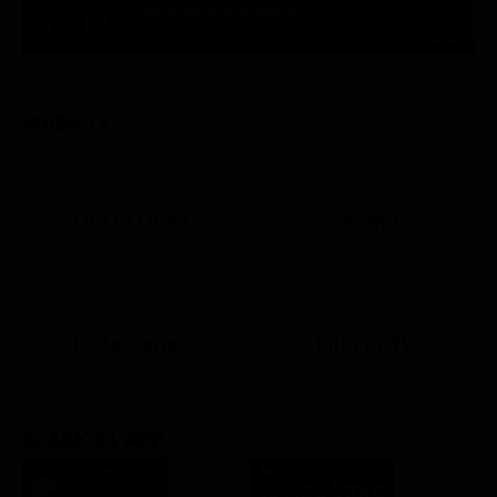
cancellati ed evacuazioni
08:54
TUTTE LE NEWS
GUIDA TV
Ora in Onda
Serata
21:10
21:15
21:22
23:03
23:17
00:31
21:10
21:15
21:30
23:03
23:18
Lista Canali
Film in TV
SCARICA L'APP