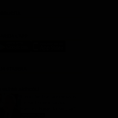
BBLICITÀ
ARICA L'APP
LM STASERA
I ULTIMI ARTICOLI
Forbidden fruit, anticipazioni
turche: Ender e Şahika
mettono Hasan Alì nei guai?
Forbidden fruit
9 Agosto 2026