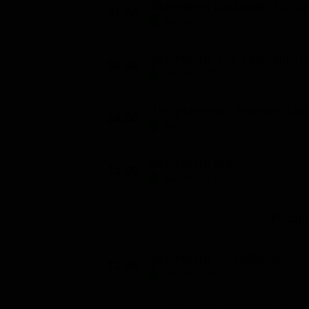
Bloomberg Daybreak: Europ
07:00
Classifiche
Notizie (60')
Migliori film
Bloomberg: The Opening Tr
Migliori Serie TV
08:00
Notizie (120')
The Pulse with Francine La
10:00
Notizie (60')
Bloomberg Brief
11:00
Notizie (60')
Progr
Bloomberg Surveillance
12:00
Notizie (180')