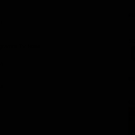
PU
r
SC
grammi TV Notte
:...
FI
:...
GL