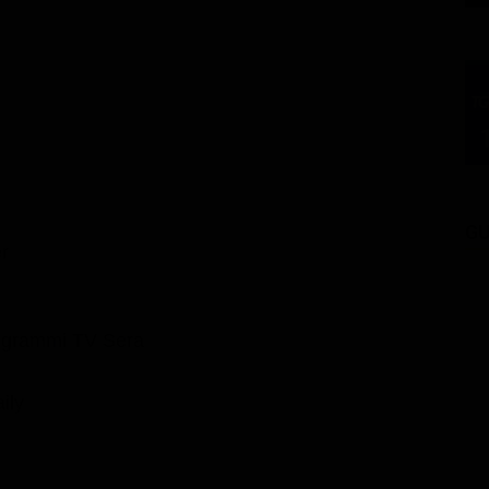
GU
r
ogrammi TV Sera
ily