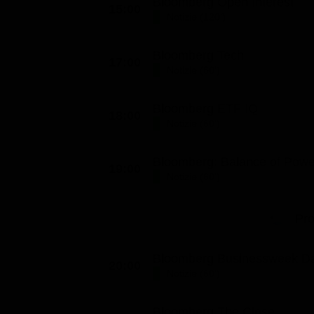
Bloomberg Open Interest
15:00
Notizie (120')
Bloomberg Tech
17:00
Notizie (60')
Bloomberg ETF IQ
18:00
Notizie (60')
Bloomberg: Balance of Powe
19:00
Notizie (60')
Pr
Bloomberg Businessweek Da
20:00
Notizie (60')
Bloomberg The Close