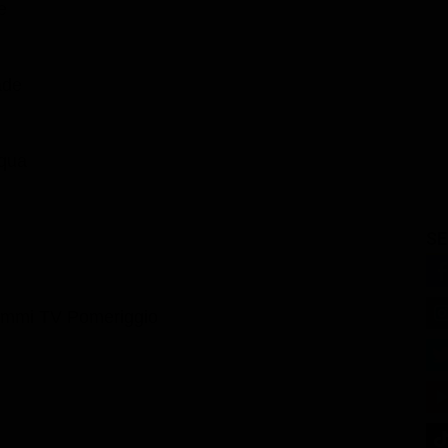
e
ade
cqua
SE
ammi TV Pomeriggio