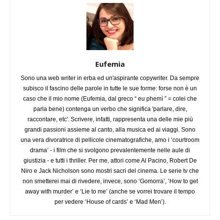
Eufemia
Sono una web writer in erba ed un'aspirante copywriter. Da sempre
subisco il fascino delle parole in tutte le sue forme: forse non è un
caso che il mio nome (Eufemia, dal greco “ eu phemì ” = colei che
parla bene) contenga un verbo che significa 'parlare, dire,
raccontare, etc'. Scrivere, infatti, rappresenta una delle mie più
grandi passioni assieme al canto, alla musica ed ai viaggi. Sono
una vera divoratrice di pellicole cinematografiche, amo i ‘courtroom
drama’ - i film che si svolgono prevalentemente nelle aule di
giustizia - e tutti i thriller. Per me, attori come Al Pacino, Robert De
Niro e Jack Nicholson sono mostri sacri del cinema. Le serie tv che
non smetterei mai di rivedere, invece, sono ‘Gomorra’, ‘How to get
away with murder’ e ‘Lie to me’ (anche se vorrei trovare il tempo
per vedere ‘House of cards’ e ‘Mad Men’).