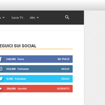
w
Serie TV
Altri
EGUICI SUI SOCIAL
540,000
Fans
MI PIACE
550,000
Follower
SEGUI
9,300
Follower
SEGUI
290,000
Iscritti
ISCRIVITI