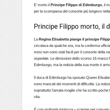
E’ morto il
Principe Filippo di Edimburgo
, il 
per la scomparsa del consorte più longevo nella s
Principe Filippo morto, il 
La
Regina Elisabetta piange il principe Fili
circolava da qualche ora, ma la conferma ufficia
mesi non sono stati facili per il consorte della 
ospedale. Le dimissioni dello scorso 16 marzo fa
Edimburgo, ma la notizia della sua morte è arriv
Il duca di Edimburgo ha sposato Queen Elisabet
sono mancati dei momenti di difficoltà. La noti
soprattutto l’amata moglie che ha scritto poche 
vita.
È con profonda tristezza –
si legge nel comunic