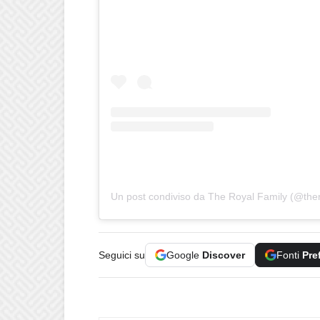
Un post condiviso da The Royal Family (@ther
Seguici su
Google
Discover
Fonti
Pre