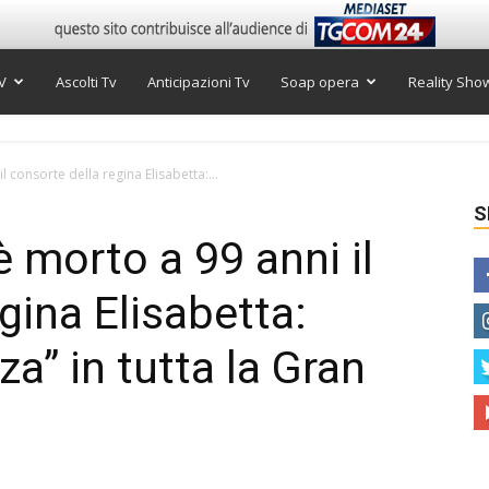
V
Ascolti Tv
Anticipazioni Tv
Soap opera
Reality Sho
l consorte della regina Elisabetta:...
S
è morto a 99 anni il
gina Elisabetta:
za” in tutta la Gran