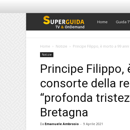
Super
Home
Guida T
Guida
Home
Notizie
Principe Filippo, è morto a 99 anni i
Notizie
TV
Principe Filippo, 
consorte della re
“profonda tristez
Bretagna
Da
Emanuele Ambrosio
-
9 Aprile 2021