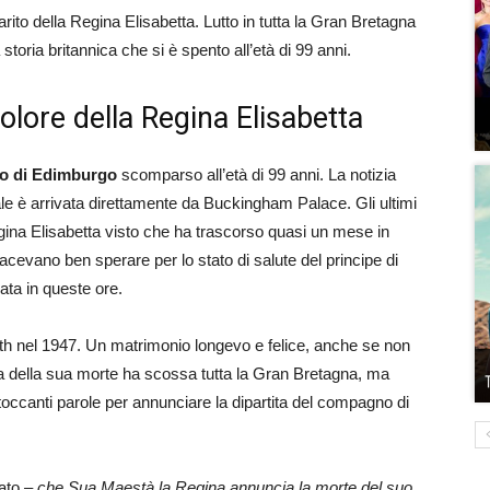
marito della Regina Elisabetta. Lutto in tutta la Gran Bretagna
toria britannica che si è spento all’età di 99 anni.
dolore della Regina Elisabetta
ppo di Edimburgo
scomparso all’età di 99 anni. La notizia
le è arrivata direttamente da Buckingham Palace. Gli ultimi
regina Elisabetta visto che ha trascorso quasi un mese in
cevano ben sperare per lo stato di salute del principe di
ata in queste ore.
h nel 1947. Un matrimonio longevo e felice, anche se non
zia della sua morte ha scossa tutta la Gran Bretagna, ma
toccanti parole per annunciare la dipartita del compagno di
ato
– che Sua Maestà la Regina annuncia la morte del suo