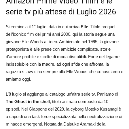
Amazon Prime Video: i film e le
serie tv più attese di Luglio 2026
Si comincia il 1° luglio, data in cui arriva
Elle
. Titolo prequel
dell’iconico film dei primi anni 2000, qui la storia segue una
giovane Elle Woods al liceo. Ambientato nel 1995, la giovane
protagonista è alle prese con amicizie complicate, storie
d’amore proibite e scelte di moda discutibili. Forte del legame
indissolubile con la madre, ad ogni sfida che affronta, la
ragazza si avvicina sempre alla Elle Woods che conosciamo e
amiamo oggi.
L’8 luglio si aggiunge al catalogo un’altra serie tv. Parliamo di
The Ghost in the shell
, titolo animato composto da 10
episodi. Nel Giappone del 2029, l
a cyborg Motoko Kusanagi è
a capo di una task force specializzata nella neutralizzazione di
minacce emergenti. Notata da Daisuke Aramaki della