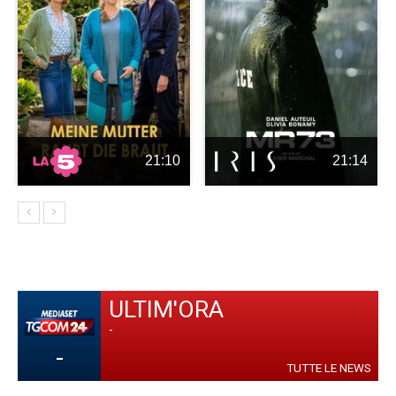
21:10
21:14
ULTIM'ORA
-
-
TUTTE LE NEWS