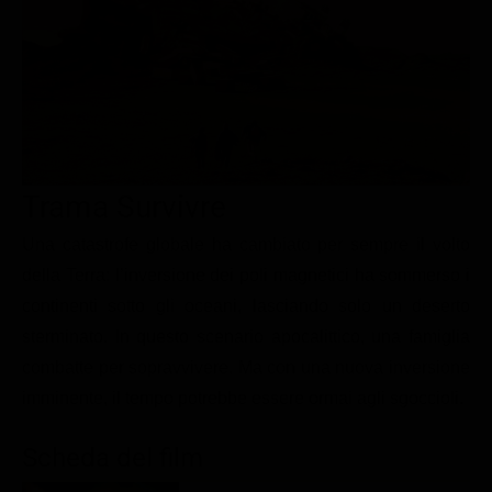
Le interviste in esclusiva
Tempesta D’amore
Temptation Island
Film da vedere
Il Paradiso delle signore
Ultima Fermata
Piattaforme streaming
Un Posto al Sole
Talent show
Apple TV Plus
Segreti di Famiglia
Infotainment
Discovery Plus
The Family
Game Show
Disney plus
Trama Survivre
Uomini e Donne
NetFlix
Una catastrofe globale ha cambiato per sempre il volto
della Terra: l’inversione dei poli magnetici ha sommerso i
Gossip
Now TV
continenti sotto gli oceani, lasciando solo un deserto
Sport in tv
Paramount Plus
sterminato. In questo scenario apocalittico, una famiglia
Cartoni Anime e Manga
Prime Video
combatte per sopravvivere. Ma con una nuova inversione
Vip e Personaggi Tv
RaiPlay
imminente, il tempo potrebbe essere ormai agli sgoccioli.
Musica
Scheda del film
Oroscopo Paolo Fox