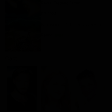
Regia: Frédéric Jardin
Classifiche
FR 2024
Migliori film
Migliori Serie TV
Fantascienza / Thriller / Avventura / Azione
Rating:
Cast