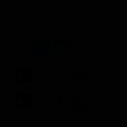
Émilie Dequenne
Andreas
A
Lucas Ebel
Julia
Pietschmann
L
Ben
Tom
h
Dove vederlo ondemand
STREAMING
Flat
Flat
Ads
NOLEGGIA
3.99€
3.99€
4.99€
3.99€
ACQUISTA
5.99€
7.99€
7.99€
5.99€