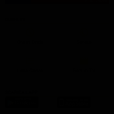
TUTTE LE NEWS
GUIDA TV
Ora in Onda
Serata
21:08
21:14
21:15
21:25
22:50
23:00
21:10
21:15
21:19
21:30
22:51
23:03
Lista Canali
Film in TV
SCARICA L'APP