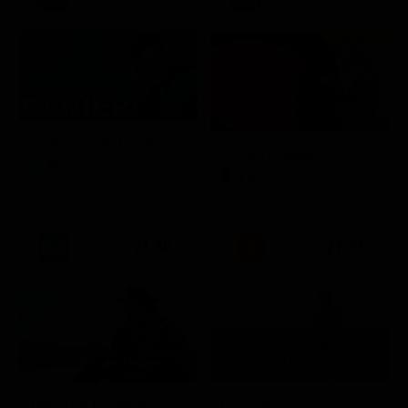
Prima TV
Sogno e Son Desto
Amore crudele
Musica
Film
21:30
21:33
Per qualche dollaro in più
La promessa