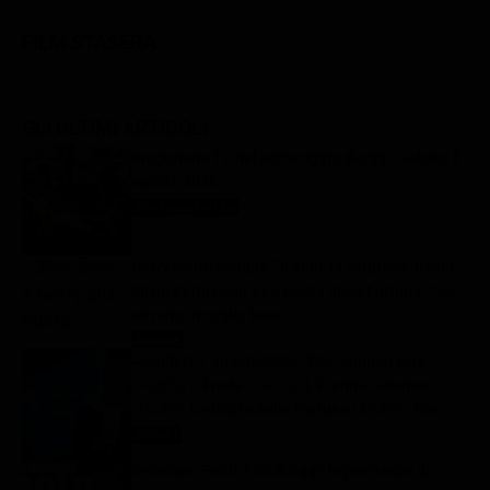
FILM STASERA
GLI ULTIMI ARTICOLI
Programmi TV del pomeriggio di oggi | sabato 8
agosto 2026
Anticipazioni Tv
8 Agosto 2026
Gerry Scotti compie 70 anni, la sorpresa di Pier
Silvio Berlusconi a La Ruota della Fortuna: “Sei
un mito, ti voglio bene”
Notizie
8 Agosto 2026
Ascolti tv 7 agosto 2026: TIM Summer Hits
(14.5%), L’Erede (14.1%), L’Eredità Summer
(15.8%), La Ruota della Fortuna (29.6%) | Dati
Auditel
Ascolti
8 Agosto 2026
Oroscopo Paolo Fox di oggi: le previsioni di