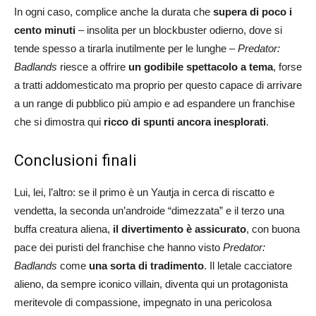
In ogni caso, complice anche la durata che
supera di poco i
cento minuti
– insolita per un blockbuster odierno, dove si
tende spesso a tirarla inutilmente per le lunghe –
Predator:
Badlands
riesce a offrire
un godibile spettacolo a tema
, forse
a tratti addomesticato ma proprio per questo capace di arrivare
a un range di pubblico più ampio e ad espandere un franchise
che si dimostra qui
ricco di spunti ancora inesplorati
.
Conclusioni finali
Lui, lei, l’altro: se il primo è un Yautja in cerca di riscatto e
vendetta, la seconda un’androide “dimezzata” e il terzo una
buffa creatura aliena,
il divertimento è assicurato
, con buona
pace dei puristi del franchise che hanno visto
Predator:
Badlands
come
una sorta di tradimento
. Il letale cacciatore
alieno, da sempre iconico villain, diventa qui un protagonista
meritevole di compassione, impegnato in una pericolosa