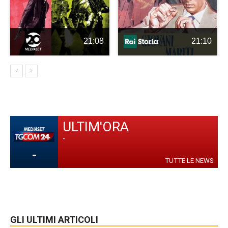
21:08
21:10
ULTIM'ORA
-
-
TUTTE LE NEWS
GLI ULTIMI ARTICOLI