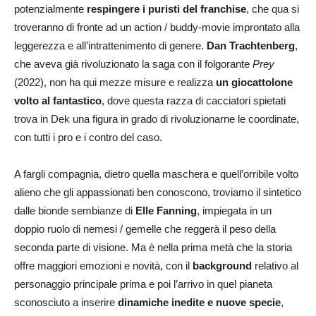
potenzialmente
respingere i puristi del franchise
, che qua si
troveranno di fronte ad un action / buddy-movie improntato alla
leggerezza e all’intrattenimento di genere.
Dan Trachtenberg
,
che aveva già rivoluzionato la saga con il folgorante
Prey
(2022), non ha qui mezze misure e realizza
un giocattolone
volto al fantastico
, dove questa razza di cacciatori spietati
trova in Dek una figura in grado di rivoluzionarne le coordinate,
con tutti i pro e i contro del caso.
A fargli compagnia, dietro quella maschera e quell’orribile volto
alieno che gli appassionati ben conoscono, troviamo il sintetico
dalle bionde sembianze di
Elle Fanning
, impiegata in un
doppio ruolo di nemesi / gemelle che reggerà il peso della
seconda parte di visione. Ma è nella prima metà che la storia
offre maggiori emozioni e novità, con il
background
relativo al
personaggio principale prima e poi l’arrivo in quel pianeta
sconosciuto a inserire
dinamiche inedite e nuove specie
,