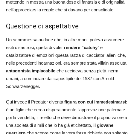
mettendo in mostra una buona dose di fantasia e di originalità
nell’approcciarsi a regole che si davano per consolidate.
Questione di aspettative
Un scommessa audace che, in altre mani, poteva assumere
esiti disastrosi, quella di voler
rendere “catchy
” e
catalizzatore di emozioni questa razza di cacciatori alieni che,
nelle precedenti incarnazioni, era sempre stata villain assoluta,
antagonista implacabile
che uccideva senza pietà inermi
umani, a cominciare dal capostipite del 1987 con Arnold
Schwarzenegger.
Qui invece il Predator diventa
figura con cui immedesimarsi
:
è un figlio che cerca disperatamente l’approvazione paterna e
poi la vendetta, il reietto che deve dimostrare il proprio valore a
una società di simili che lo ha già etichettato,
il giovane
guerriero
che scopre come la vera forza richieda non soltanto