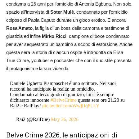
condanna a 25 anni per l’omicidio di Antonia Egbuna. Non solo,
spazio all’intervista di
Soter Mulè
, condannato per l’omicidio
colposo di Paola Caputo durante un gioco erotico. E ancora
Rosa Amato
, la figlia di un boss della camorra e testimone di
giustizia ed infine
Mirko Ricci
, campione di boxe condannato
per aver sequestrato un bambino a scopo di estorsione. Anche
questa sera la storia di ciascun ospite è introdotta da Elisa
True Crime, youtuber e podcaster che con il suo stile presenta
il protagonista e la sua vicenda.
Daniele Ughetto Piampaschet è uno scrittore. Nei suoi
racconti ha anticipato la realtà: un omicidio.
Condannato al terzo grado di giudizio, lui si è sempre
dichiarato innocente.
#BelveCrime
questa sera ore 21.20 su
Rai2 e RaiPlay!
pic.twitter.com/WwjIJq8LkY
— Rai2 (@RaiDue)
May 26, 2026
Belve Crime 2026, le anticipazioni di