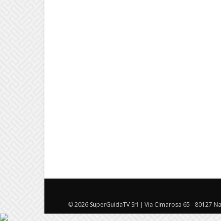
© 2026 SuperGuidaTV Srl | Via Cimarosa 65 - 80127 Nap