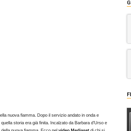
G
F
ella nuova fiamma. Dopo il servizio andato in onda e
 quella storia era già finita. Incalzato da Barbara d’Urso e
me della nuova fiamma. Ecco nel
video Mediaset
di chi si