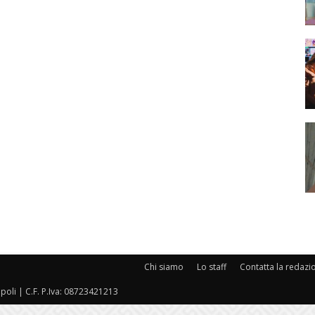
Chi siamo
Lo staff
Contatta la redazi
oli | C.F. P.Iva: 08723421213