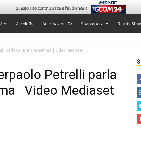
V
Ascolti Tv
Anticipazioni Tv
Soap opera
Reality Sho
elli parla della nuova fiamma | Video Mediaset
S
rpaolo Petrelli parla
ma | Video Mediaset