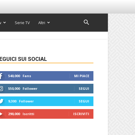
w
Serie TV
Altri
EGUICI SUI SOCIAL
540,000
Fans
MI PIACE
550,000
Follower
SEGUI
9,300
Follower
SEGUI
290,000
Iscritti
ISCRIVITI