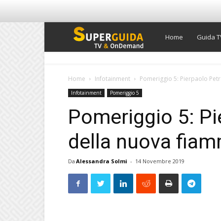
Super
Home
Guida T
Guida
Home
Infotainment
Pomeriggio 5: Pierpaolo Petr
Infotainment
Pomeriggio 5
TV
Pomeriggio 5: Pie
della nuova fiam
Da
Alessandra Solmi
-
14 Novembre 2019