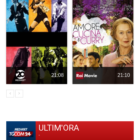
21:08
21:10
ULTIM'ORA
-