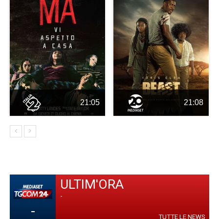
21:05
21:08
ULTIM'ORA
-
-
TUTTE LE NEWS