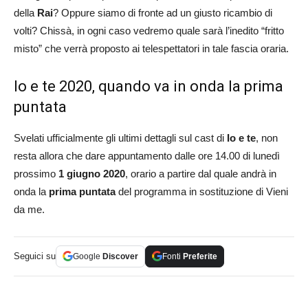
della
Rai
? Oppure siamo di fronte ad un giusto ricambio di
volti? Chissà, in ogni caso vedremo quale sarà l’inedito “fritto
misto” che verrà proposto ai telespettatori in tale fascia oraria.
Io e te 2020, quando va in onda la prima
puntata
Svelati ufficialmente gli ultimi dettagli sul cast di
Io e te
, non
resta allora che dare appuntamento dalle ore 14.00 di lunedì
prossimo
1 giugno 2020
, orario a partire dal quale andrà in
onda la
prima puntata
del programma in sostituzione di Vieni
da me.
Seguici su
Google
Discover
Fonti
Preferite