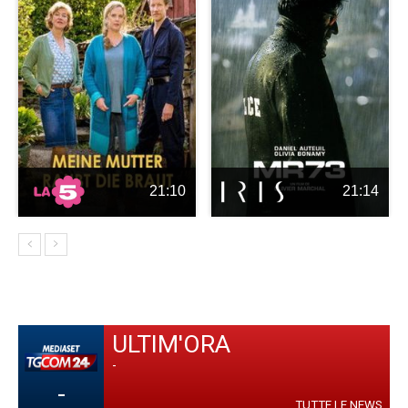
21:10
21:14
ULTIM'ORA
-
-
TUTTE LE NEWS