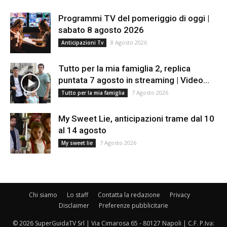
Programmi TV del pomeriggio di oggi |
sabato 8 agosto 2026
8 Agosto 2026
Anticipazioni Tv
Tutto per la mia famiglia 2, replica
puntata 7 agosto in streaming | Video...
7 Agosto 2026
Tutto per la mia famiglia
My Sweet Lie, anticipazioni trame dal 10
al 14 agosto
7 Agosto 2026
My sweet lie
Chi siamo
Lo staff
Contatta la redazione
Privacy
Disclaimer
Preferenze pubblicitarie
© 2026 SuperGuidaTV Srl | Via Cimarosa 65 - 80127 Napoli | C.F. P.Iva: