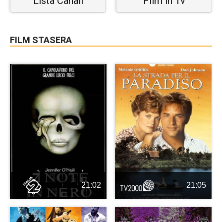
Lista Canali
Film in Tv
FILM STASERA
21:02
21:05