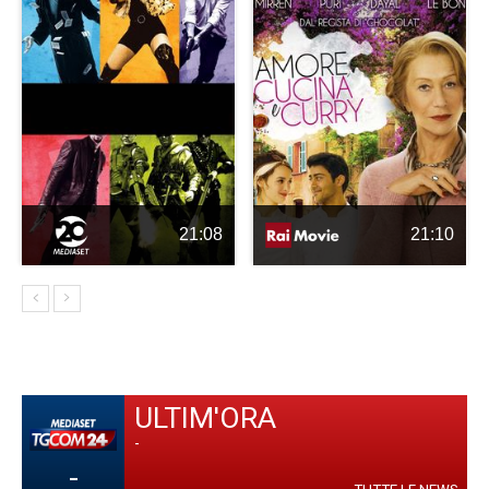
21:08
21:10
ULTIM'ORA
-
-