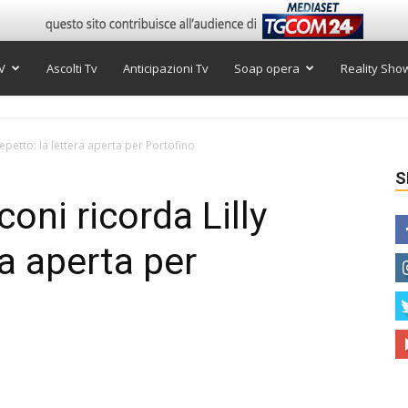
V
Ascolti Tv
Anticipazioni Tv
Soap opera
Reality Sho
 Repetto: la lettera aperta per Portofino
S
coni ricorda Lilly
ra aperta per