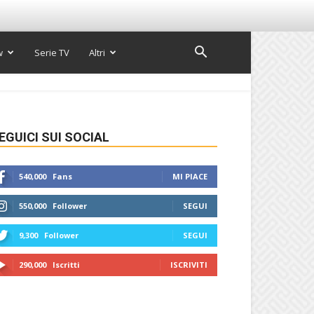
w
Serie TV
Altri
EGUICI SUI SOCIAL
540,000
Fans
MI PIACE
550,000
Follower
SEGUI
9,300
Follower
SEGUI
290,000
Iscritti
ISCRIVITI