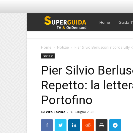
Super
Home
Guida T
Guida
Home
Notizie
Pier Silvio Berlusconi ricorda Lilly
Notizie
TV
Pier Silvio Berlus
Repetto: la lette
Portofino
Da
Vito Savino
-
30 Giugno 2026