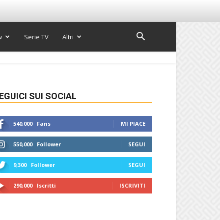
w
Serie TV
Altri
EGUICI SUI SOCIAL
540,000
Fans
MI PIACE
550,000
Follower
SEGUI
9,300
Follower
SEGUI
290,000
Iscritti
ISCRIVITI