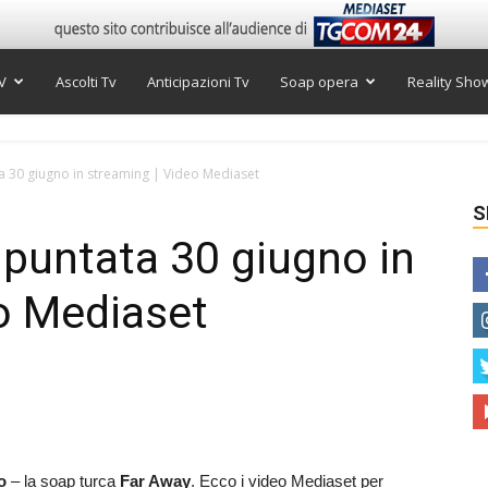
V
Ascolti Tv
Anticipazioni Tv
Soap opera
Reality Sho
ta 30 giugno in streaming | Video Mediaset
S
 puntata 30 giugno in
o Mediaset
o
– la soap turca
Far Away
. Ecco i video Mediaset per