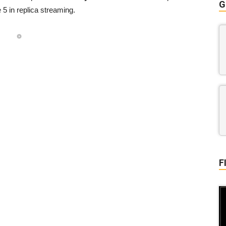
G
 5 in replica streaming.
F