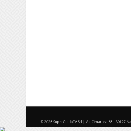
© 2026 SuperGuidaTV Srl | Via Cimarosa 65 - 80127 Nap