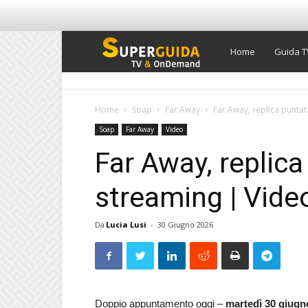
Super
Home
Guida T
Guida
Home
Soap
Far Away
Far Away, replica punta
Soap
Far Away
Video
TV
Far Away, replica
streaming | Vide
Da
Lucia Lusi
-
30 Giugno 2026
Doppio appuntamento oggi –
martedì 30 giugn