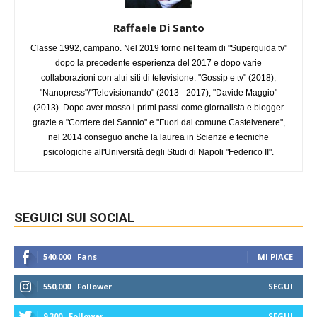
Raffaele Di Santo
Classe 1992, campano. Nel 2019 torno nel team di "Superguida tv"
dopo la precedente esperienza del 2017 e dopo varie
collaborazioni con altri siti di televisione: "Gossip e tv" (2018);
"Nanopress"/"Televisionando" (2013 - 2017); "Davide Maggio"
(2013). Dopo aver mosso i primi passi come giornalista e blogger
grazie a "Corriere del Sannio" e "Fuori dal comune Castelvenere",
nel 2014 conseguo anche la laurea in Scienze e tecniche
psicologiche all'Università degli Studi di Napoli "Federico II".
SEGUICI SUI SOCIAL
540,000
Fans
MI PIACE
550,000
Follower
SEGUI
9,300
Follower
SEGUI