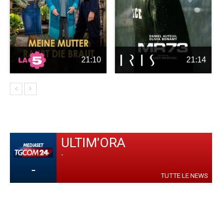
21:10
21:14
ULTIM'ORA
-
-
TUTTE LE NEWS