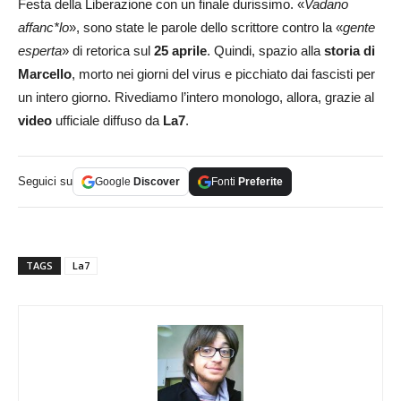
Festa della Liberazione con un finale durissimo. «
Vadano
affanc*lo
», sono state le parole dello scrittore contro la «
gente
esperta
» di retorica sul
25 aprile
. Quindi, spazio alla
storia di
Marcello
, morto nei giorni del virus e picchiato dai fascisti per
un intero giorno. Rivediamo l’intero monologo, allora, grazie al
video
ufficiale diffuso da
La7
.
Seguici su
Google
Discover
Fonti
Preferite
TAGS
La7