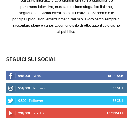
realizzato interviste e approfondimenti con protagonisti del
panorama televisivo, musicale e cinematografico italiano,
seguendo da vicino eventi come il Festival di Sanremo e le
principali produzioni entertainment. Nel mio lavoro cerco sempre di
raccontare storie e curiosità con uno stile diretto, autentico e vicino
al pubblico.
SEGUICI SUI SOCIAL
540,000
Fans
MI PIACE
550,000
Follower
SEGUI
9,300
Follower
SEGUI
290,000
Iscritti
ISCRIVITI