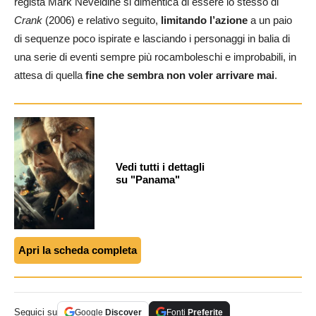
regista Mark Neveldine si dimentica di essere lo stesso di
Crank
(2006) e relativo seguito,
limitando l’azione
a un paio
di sequenze poco ispirate e lasciando i personaggi in balia di
una serie di eventi sempre più rocamboleschi e improbabili, in
attesa di quella
fine che sembra non voler arrivare mai
.
Vedi tutti i dettagli
su "Panama"
Apri la scheda completa
Seguici su
Google
Discover
Fonti
Preferite