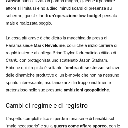
Gibson
pubblicizzato in pompa magna, giacché il popolare
attore si limita sì e no a dieci minuti scarsi di presenza su
schermo, guest-star di
un’operazione low-budget
pensata
male e realizzata peggio.
La cosa più grave è che dietro la macchina da presa di
Panama siede
Mark Neveldine
, colui che a inizio carriera ci
regalò insieme al collega Brian Taylor l’adrenalinico dittico di
Crank
, con protagonista uno scatenato Jason Statham.
Ebbene qui il regista è soltanto
l’ombra di se stesso
, schiavo
delle dinamiche produttive di un b-movie che non ha nessuno
spunto interessante, risultando anzi fin troppo inutilmente
pretenzioso nelle sue presunte
ambizioni geopolitiche
.
Cambi di regime e di registro
L’aspetto complottistico si perde in una serie di banalità sul
“male necessario” e sulla
guerra come affare sporco
, con le