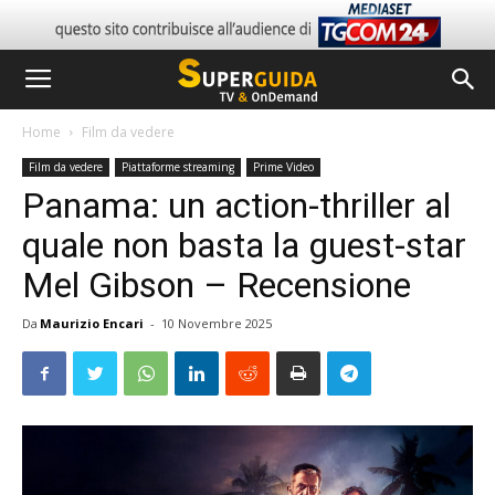
Home
Film da vedere
Film da vedere
Piattaforme streaming
Prime Video
Panama: un action-thriller al
quale non basta la guest-star
Mel Gibson – Recensione
Da
Maurizio Encari
-
10 Novembre 2025