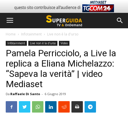
Home
Infotainment
Live non è la d'urso
Infotainment
Live non è la d'urso
Video
Pamela Perricciolo, a Live la
replica a Eliana Michelazzo:
“Sapeva la verità” | video
Mediaset
Da
Raffaele Di Santo
-
6 Giugno 2019