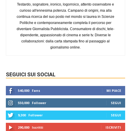
Testardo, sognatore, ironico, logorroico, attento osservatore e
curioso all'ennesima potenza. Campano di origini, ma alla
continua ricerca del suo posto nel mondo si laurea in Scienze
Politiche e contemporaneamente completa il percorso per
diventare Giornalista Pubblicista. Consumatore di dischi, tele-
dipendente, appassionato di cinema e serie tv. Diverse le
collaborazioni: dalla carta stampata fino al passaggio al
giornalismo online.
SEGUICI SUI SOCIAL
540,000
Fans
MI PIACE
550,000
Follower
SEGUI
9,300
Follower
SEGUI
290,000
Iscritti
ISCRIVITI