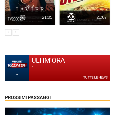
21:05
21:07
ULTIM'ORA
-
-
TUTTE LE NEWS
PROSSIMI PASSAGGI