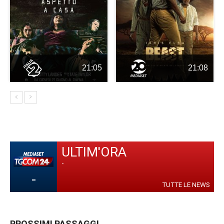
21:05
21:08
ULTIM'ORA
-
-
TUTTE LE NEWS
PROSSIMI PASSAGGI