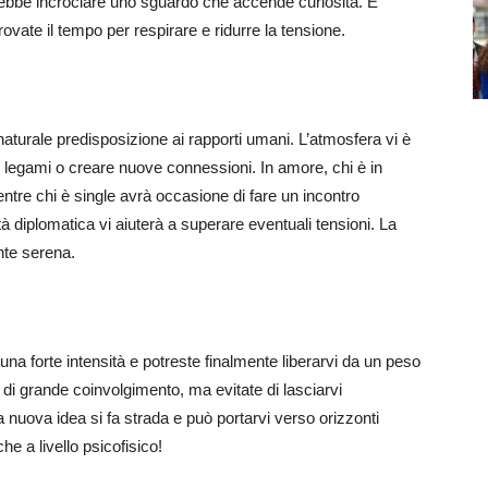
ebbe incrociare uno sguardo che accende curiosità. È
ovate il tempo per respirare e ridurre la tensione.
 naturale predisposizione ai rapporti umani. L’atmosfera vi è
re legami o creare nuove connessioni. In amore, chi è in
entre chi è single avrà occasione di fare un incontro
à diplomatica vi aiuterà a superare eventuali tensioni. La
nte serena.
 una forte intensità e potreste finalmente liberarvi da un peso
 di grande coinvolgimento, ma evitate di lasciarvi
a nuova idea si fa strada e può portarvi verso orizzonti
he a livello psicofisico!