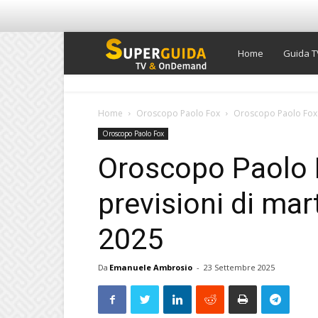
Super
Home
Guida T
Guida
Home
Oroscopo Paolo Fox
Oroscopo Paolo Fox d
Oroscopo Paolo Fox
TV
Oroscopo Paolo F
previsioni di ma
2025
Da
Emanuele Ambrosio
-
23 Settembre 2025