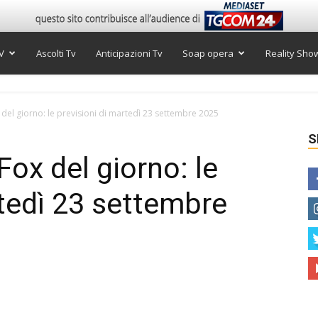
V
Ascolti Tv
Anticipazioni Tv
Soap opera
Reality Sho
el giorno: le previsioni di martedì 23 settembre 2025
S
ox del giorno: le
rtedì 23 settembre