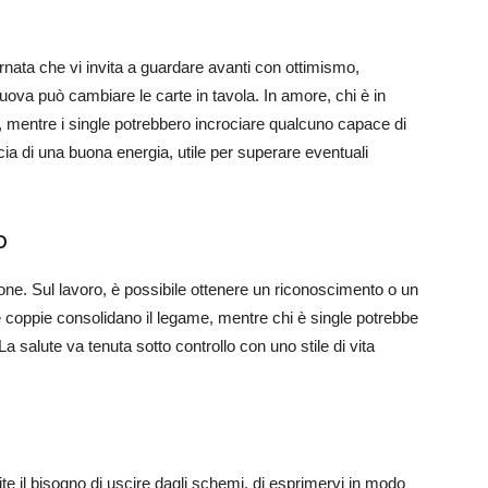
rnata che vi invita a guardare avanti con ottimismo,
nuova può cambiare le carte in tavola. In amore, chi è in
 mentre i single potrebbero incrociare qualcuno capace di
ia di una buona energia, utile per superare eventuali
o
one. Sul lavoro, è possibile ottenere un riconoscimento o un
le coppie consolidano il legame, mentre chi è single potrebbe
La salute va tenuta sotto controllo con uno stile di vita
ite il bisogno di uscire dagli schemi, di esprimervi in modo