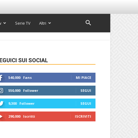
w
Serie TV
Altri
EGUICI SUI SOCIAL
540,000
Fans
MI PIACE
550,000
Follower
SEGUI
9,300
Follower
SEGUI
290,000
Iscritti
ISCRIVITI