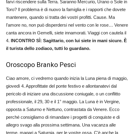
farvi riscendere sulla Terra. Saranno Mercurio, Urano o Sole in
Toro? Il problema è di nuovo la famiglia e i rapporti che dovete
mantenere, quando si tratta dei vostri profitti. Cause. Ma
l’amore no, non può disperdersi nel vento con le rose… Venere
canta ancora in Gemelli, siete innamorati. Viaggi con cautela il
4.
INCONTRO SÌ: Sagittario, con lui siete in mani sicure. È
il turista dello zodiaco, tutti lo guardano.
Oroscopo Branko Pesci
Ciao amore, ci vedremo quando inizia la Luna piena di maggio,
giovedì 4. Approfittate del ponte festivo e allontanatevi dal
pericolo di iniziare una discussione coniugale, o un conflitto
professionale, il 29, 30 e il 1° maggio. La Luna è in Vergine,
opposta a Saturno e Nettuno, contrastata da Venere. Ecco
perché consigliamo di rimandare i progetti di conquiste e di
allegro svago alla prossima settimana. Una vacanza alle
terme, magari a Saturnia, per le vostre ossa. C’è anche la