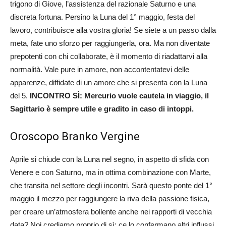
trigono di Giove, l’assistenza del razionale Saturno e una
discreta fortuna. Persino la Luna del 1° maggio, festa del
lavoro, contribuisce alla vostra gloria! Se siete a un passo dalla
meta, fate uno sforzo per raggiungerla, ora. Ma non diventate
prepotenti con chi collaborate, è il momento di riadattarvi alla
normalità. Vale pure in amore, non accontentatevi delle
apparenze, diffidate di un amore che si presenta con la Luna
del 5.
INCONTRO SÌ: Mercurio vuole cautela in viaggio, il
Sagittario è sempre utile e gradito in caso di intoppi.
Oroscopo Branko Vergine
Aprile si chiude con la Luna nel segno, in aspetto di sfida con
Venere e con Saturno, ma in ottima combinazione con Marte,
che transita nel settore degli incontri. Sarà questo ponte del 1°
maggio il mezzo per raggiungere la riva della passione fisica,
per creare un’atmosfera bollente anche nei rapporti di vecchia
data? Noi crediamo proprio di sì; ce lo confermano altri influssi