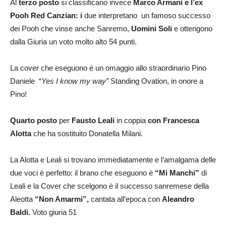
Al
terzo posto
si classificano invece
Marco Armani e l’ex
Pooh Red Canzian: i
due interpretano un famoso successo
dei Pooh che vinse anche Sanremo,
Uomini Soli
e ottengono
dalla Giuria un voto molto alto 54 punti.
La cover che eseguono è un omaggio allo straordinario Pino
Daniele “
Yes I know my way”
Standing Ovation, in onore a
Pino!
Quarto posto
per
Fausto Leali
in coppia
con Francesca
Alotta
che ha sostituito Donatella Milani.
La Alotta e Leali si trovano immediatamente e l’amalgama delle
due voci è perfetto: il brano che eseguono è
“Mi Manchi”
di
Leali e la Cover che scelgono è il successo sanremese della
Aleotta
“Non Amarmi”,
cantata all’epoca con
Aleandro
Baldi.
Voto giuria 51