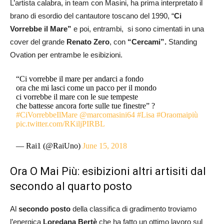
L’artista calabra, in team con Masini, ha prima interpretato il
brano di esordio del cantautore toscano del 1990, “
Ci
Vorrebbe il Mare”
e poi, entrambi, si sono cimentati in una
cover del grande
Renato Zero
, con
“Cercami”.
Standing
Ovation per entrambe le esibizioni.
“Ci vorrebbe il mare per andarci a fondo
ora che mi lasci come un pacco per il mondo
ci vorrebbe il mare con le sue tempeste
che battesse ancora forte sulle tue finestre” ?
#CiVorrebbeIlMare
@marcomasini64
#Lisa
#Oraomaipiù
pic.twitter.com/RKiljPIRBL
— Rai1 (@RaiUno)
June 15, 2018
Ora O Mai Più: esibizioni altri artisiti dal
secondo al quarto posto
Al
secondo posto
della classifica di gradimento troviamo
l’energica
Loredana Bertè
che ha fatto un ottimo lavoro sul