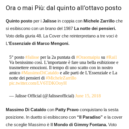
Ora o mai Più: dal quinto all’ottavo posto
Quinto posto
per i
Jalisse
in coppia con
Michele Zarrillo
che
si esibiscono con un brano del 1987
La notte dei pensieri.
Voto della giuria 48. La Cover che reinterpretano a tre voci è
L
‘Essenziale di Marco Mengoni.
5° posto
#Jalisse
per la 2a puntata di
#Oraomaipiu
su
#Rai1
Va benissimo così. L'importante è fare una bella esibizione e
trasmettere emozioni. Il tempo di uno scatto con in nostro
amico
#MassimoDiCataldo
e alle parti de L'Essenziale e La
notte dei pensieri di
#MicheleZarrillo
pic.twitter.com/LV6TDKOoyH
— Jalisse Official (@Jalisseofficial)
June 15, 2018
Massimo Di Cataldo
con
Patty Pravo
conquistano la sesta
posizione. In duetto si esibiscono con
“Il Paradiso”
e la cover
che sceglie Massimo è I
l Mondo di Gimmy Fontana.
Voto