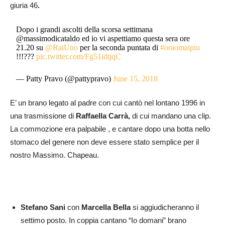
giuria 46
.
Dopo i grandi ascolti della scorsa settimana
@massimodicataldo ed io vi aspettiamo questa sera ore
21.20 su
@RaiUno
per la seconda puntata di
#oraomaipiu
!!!???
pic.twitter.com/Fg51idtjqC
— Patty Pravo (@pattypravo)
June 15, 2018
E’ un brano legato al padre con cui cantò nel lontano 1996 in
una trasmissione di
Raffaella Carrà,
di cui mandano una clip.
La commozione era palpabile , e cantare dopo una botta nello
stomaco del genere non deve essere stato semplice per il
nostro Massimo. Chapeau.
Stefano Sani
con
Marcella Bella
si aggiudicheranno il
settimo posto. In coppia cantano “Io domani” brano