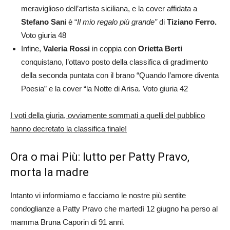
meraviglioso dell’artista siciliana, e la cover affidata a
Stefano San
i è “
Il mio regalo più grande”
di
Tiziano Ferro.
Voto giuria 48
Infine,
Valeria Rossi
in coppia con
Orietta Berti
conquistano, l’ottavo posto della classifica di gradimento
della seconda puntata con il brano “Quando l’amore diventa
Poesia” e la cover “la Notte di Arisa. Voto giuria 42
I voti della giuria, ovviamente sommati a quelli del pubblico
hanno decretato la classifica finale!
Ora o mai Più: lutto per Patty Pravo,
morta la madre
Intanto vi informiamo e facciamo le nostre più sentite
condoglianze a Patty Pravo che martedì 12 giugno ha perso al
mamma Bruna Caporin di 91 anni.