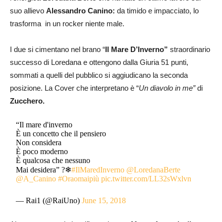
suo allievo
Alessandro Canino:
da timido e impacciato, lo
trasforma in un rocker niente male.
I due si cimentano nel brano “
Il Mare D’Inverno”
straordinario
successo di Loredana e ottengono dalla Giuria 51 punti,
sommati a quelli del pubblico si aggiudicano la seconda
posizione. La Cover che interpretano è “
Un diavolo in me”
di
Zucchero.
“Il mare d'inverno
È un concetto che il pensiero
Non considera
È poco moderno
È qualcosa che nessuno
Mai desidera” ?❄
#IlMaredInverno
@LoredanaBerte
@A_Canino
#Oraomaipiù
pic.twitter.com/LL32sWxlvn
— Rai1 (@RaiUno)
June 15, 2018