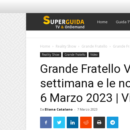
Super
Home
Guida T
Guida
Home
Reality Show
Grande Fratello
Grande Fra
Reality Show
Grande Fratello
Video
TV
Grande Fratello V
settimana e le no
6 Marzo 2023 | 
Da
Eliana Catalano
-
7 Marzo 2023