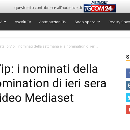
V
Ascolti Tv
Anticipazioni Tv
Soap opera
Reality Sho
tello Vip: i nominati della settimana e le nomination di ieri...
S
ip: i nominati della
mination di ieri sera
Video Mediaset