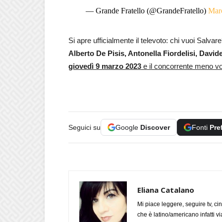
— Grande Fratello (@GrandeFratello)
Mar
Si apre ufficialmente il televoto: chi vuoi Salvar
Alberto De Pisis, Antonella Fiordelisi, Davi
giovedì 9 marzo 2023
e il concorrente meno v
Seguici su
Google
Discover
Fonti
Pre
Eliana Catalano
Mi piace leggere, seguire tv, ci
che è latino/americano infatti 