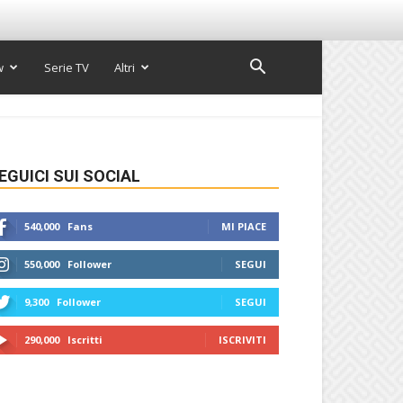
w
Serie TV
Altri
EGUICI SUI SOCIAL
540,000
Fans
MI PIACE
550,000
Follower
SEGUI
9,300
Follower
SEGUI
290,000
Iscritti
ISCRIVITI