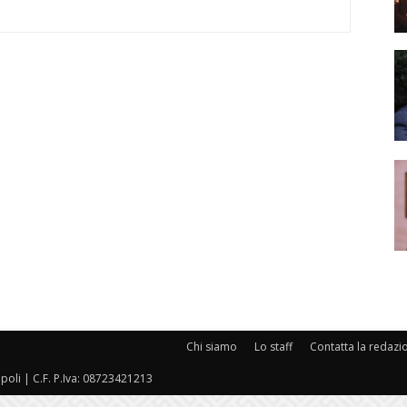
Chi siamo
Lo staff
Contatta la redazi
oli | C.F. P.Iva: 08723421213