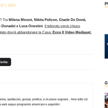
P
ch 7, 2023
e? Tra
Milena Miconi, Nikita Pelizon, Giaele De Donà,
de Donadei e Luca Onestini
.
Il televoto verrà chiuso
otato dovrà abbandonare la Casa.
Ecco Il Video Mediaset.
ferite
G
nema, spettacolo, gossip, politica, e mi piace sognare... Amo tutto ciò
via web seguo programmi americani e argentini.