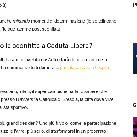
P
più).
, anche
mixando
momenti di determinazione (lo sottolineano
(le sue lacrime post sconfitta).
po la sconfitta a Caduta Libera?
lfi
ha anche rivelato
cos’altro farà
dopo la clamorosa
he ha commosso tutti durante la
puntata di sabato 6 luglio
esciano, infatti, il super campione ha fatto sapere che
 presso l’Università Cattolica di Brescia, la città dove vive,
G
lista sportivo.
 più grandi desideri? Uno più frivolo, come la partecipazione
zi e l’altro, più serio, di trasformarsi in un preparato