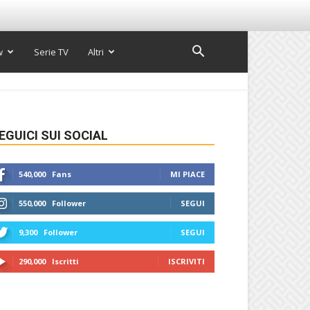
w
Serie TV
Altri
EGUICI SUI SOCIAL
540,000
Fans
MI PIACE
550,000
Follower
SEGUI
9,300
Follower
SEGUI
290,000
Iscritti
ISCRIVITI