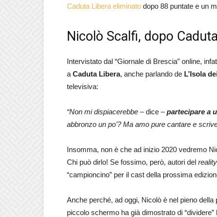
Caduta Libera eliminato
dopo 88 puntate e un mon
Nicolò Scalfi, dopo Caduta
Intervistato dal “Giornale di Brescia” online, infat
a
Caduta Libera
, anche parlando de
L’Isola d
televisiva:
“Non mi dispiacerebbe
– dice –
partecipare a u
abbronzo un po’? Ma amo pure cantare e scrivere t
Insomma, non è che ad inizio 2020 vedremo Nicol
Chi può dirlo! Se fossimo, però, autori del
realit
“campioncino” per il cast della prossima edizion
Anche perché, ad oggi, Nicolò è nel pieno della po
piccolo schermo ha già dimostrato di “dividere” l