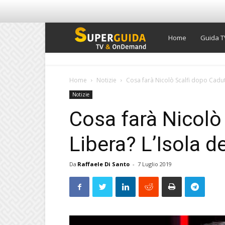
Super
Home
Guida T
Guida
Home
Notizie
Cosa farà Nicolò Scalfi dopo Cadut
Notizie
TV
Cosa farà Nicolò
Libera? L’Isola d
Da
Raffaele Di Santo
-
7 Luglio 2019