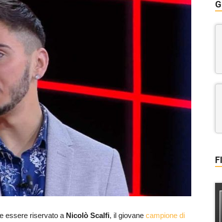
G
F
be essere riservato a
Nicolò Scalfi
, il giovane
campione di