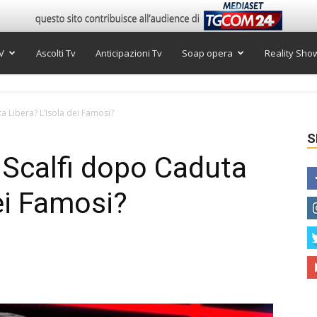
V
Ascolti Tv
Anticipazioni Tv
Soap opera
Reality Sho
a Libera? L’Isola dei Famosi?
S
 Scalfi dopo Caduta
ei Famosi?