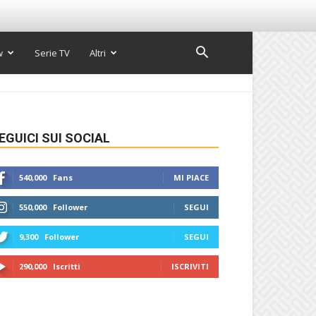
w
Serie TV
Altri
EGUICI SUI SOCIAL
540,000
Fans
MI PIACE
550,000
Follower
SEGUI
9,300
Follower
SEGUI
290,000
Iscritti
ISCRIVITI