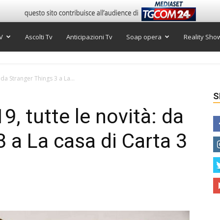
V
Ascolti Tv
Anticipazioni Tv
Soap opera
Reality Sho
: da Stranger Things 3 a La...
S
9, tutte le novità: da
 a La casa di Carta 3