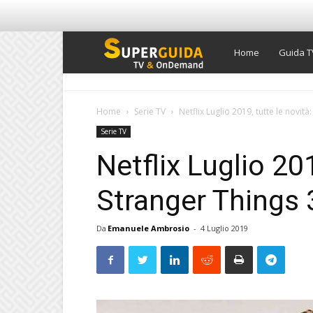
Super
Home
Guida T
Guida
Home
Serie TV
Netflix Luglio 2019, tutte le novità
Serie TV
TV
Netflix Luglio 201
Stranger Things 3
Da
Emanuele Ambrosio
-
4 Luglio 2019