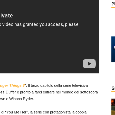
P
anger Things 3
“. Il terzo capitolo della serie televisiva
G
ss Duffer è pronto a farci entrare nel mondo del sottosopra
rown e Winona Ryder.
e di “You Me Her”, la serie con protagonista la coppia