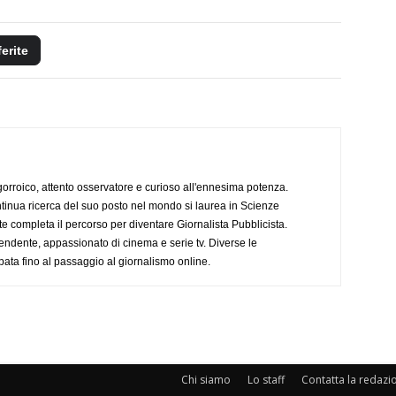
ferite
ogorroico, attento osservatore e curioso all'ennesima potenza.
tinua ricerca del suo posto nel mondo si laurea in Scienze
completa il percorso per diventare Giornalista Pubblicista.
endente, appassionato di cinema e serie tv. Diverse le
pata fino al passaggio al giornalismo online.
Chi siamo
Lo staff
Contatta la redazi