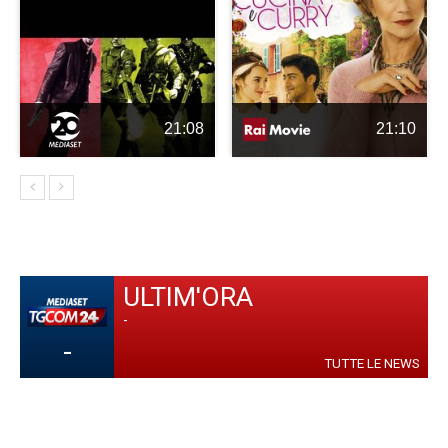
21:08
21:10
ULTIM'ORA
-
-
TUTTE LE NEWS