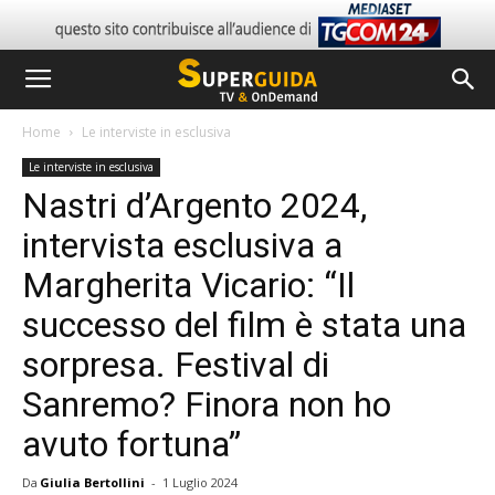
Home
Le interviste in esclusiva
Le interviste in esclusiva
Nastri d’Argento 2024,
intervista esclusiva a
Margherita Vicario: “Il
successo del film è stata una
sorpresa. Festival di
Sanremo? Finora non ho
avuto fortuna”
Da
Giulia Bertollini
-
1 Luglio 2024