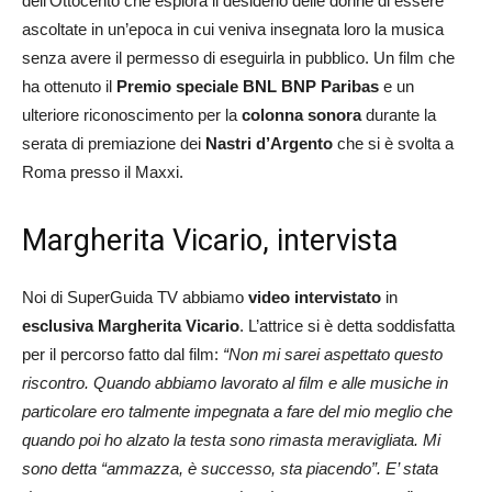
dell’Ottocento che esplora il desiderio delle donne di essere
ascoltate in un’epoca in cui veniva insegnata loro la musica
senza avere il permesso di eseguirla in pubblico. Un film che
ha ottenuto il
Premio speciale BNL BNP Paribas
e un
ulteriore riconoscimento per la
colonna sonora
durante la
serata di premiazione dei
Nastri d’Argento
che si è svolta a
Roma presso il Maxxi.
Margherita Vicario, intervista
Noi di SuperGuida TV abbiamo
video intervistato
in
esclusiva
Margherita Vicario
. L’attrice si è detta soddisfatta
per il percorso fatto dal film:
“Non mi sarei aspettato questo
riscontro. Quando abbiamo lavorato al film e alle musiche in
particolare ero talmente impegnata a fare del mio meglio che
quando poi ho alzato la testa sono rimasta meravigliata. Mi
sono detta “ammazza, è successo, sta piacendo”. E’ stata