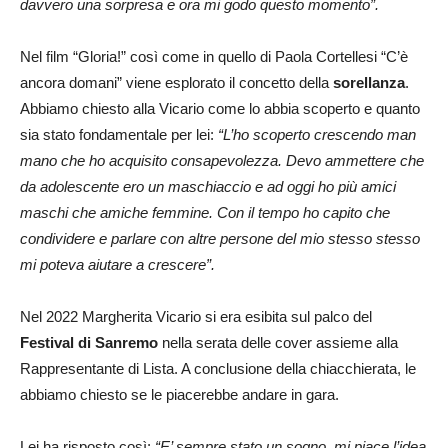
davvero una sorpresa e ora mi godo questo momento”.
Nel film “Gloria!” così come in quello di Paola Cortellesi “C’è
ancora domani” viene esplorato il concetto della
sorellanza
.
Abbiamo chiesto alla Vicario come lo abbia scoperto e quanto
sia stato fondamentale per lei:
“L’ho scoperto crescendo man
mano che ho acquisito consapevolezza. Devo ammettere che
da adolescente ero un maschiaccio e ad oggi ho più amici
maschi che amiche femmine. Con il tempo ho capito che
condividere e parlare con altre persone del mio stesso stesso
mi poteva aiutare a crescere”.
Nel 2022 Margherita Vicario si era esibita sul palco del
Festival di Sanremo
nella serata delle cover assieme alla
Rappresentante di Lista. A conclusione della chiacchierata, le
abbiamo chiesto se le piacerebbe andare in gara.
Lei ha risposto così:
“E’ sempre stato un sogno, mi piace l’idea