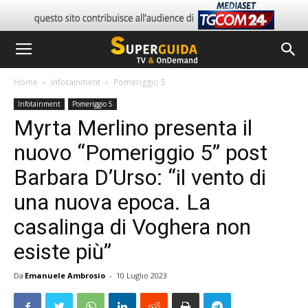
Home
Infotainment
Pomeriggio 5
Infotainment
Pomeriggio 5
Myrta Merlino presenta il
nuovo “Pomeriggio 5” post
Barbara D’Urso: “il vento di
una nuova epoca. La
casalinga di Voghera non
esiste più”
Da
Emanuele Ambrosio
-
10 Luglio 2023