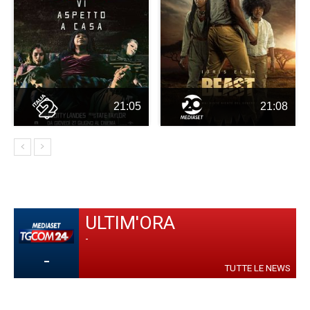
21:05
21:08
ULTIM'ORA
-
-
TUTTE LE NEWS