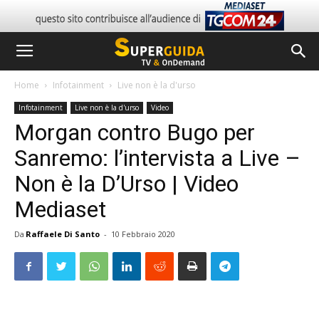
Home
Infotainment
Live non è la d'urso
Infotainment
Live non è la d'urso
Video
Morgan contro Bugo per
Sanremo: l’intervista a Live –
Non è la D’Urso | Video
Mediaset
Da
Raffaele Di Santo
-
10 Febbraio 2020