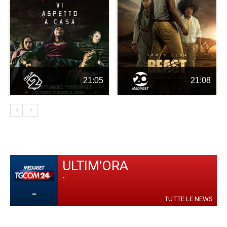
21:05
21:08
ULTIM'ORA
-
-
TUTTE LE NEWS