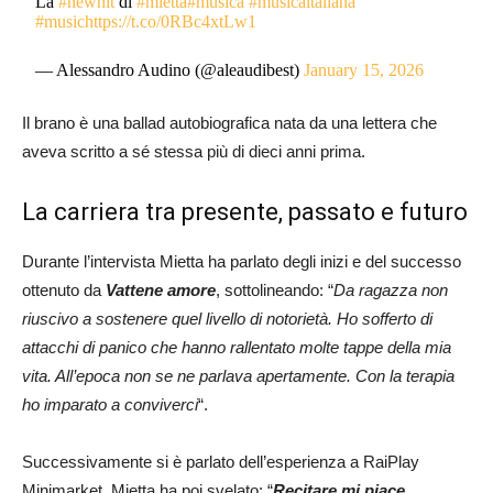
La
#newhit
di
#mietta
#musica
#musicaitaliana
#music
https://t.co/0RBc4xtLw1
— Alessandro Audino (@aleaudibest)
January 15, 2026
Il brano è una ballad autobiografica nata da una lettera che
aveva scritto a sé stessa più di dieci anni prima.
La carriera tra presente, passato e futuro
Durante l’intervista Mietta ha parlato degli inizi e del successo
ottenuto da
Vattene amore
, sottolineando: “
Da ragazza non
riuscivo a sostenere quel livello di notorietà. Ho sofferto di
attacchi di panico che hanno rallentato molte tappe della mia
vita. All’epoca non se ne parlava apertamente. Con la terapia
ho imparato a conviverci
“.
Successivamente si è parlato dell’esperienza a RaiPlay
Minimarket. Mietta ha poi svelato: “
Recitare mi piace