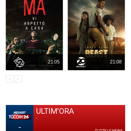
21:05
21:08
ULTIM'ORA
-
-
TUTTE LE NEWS