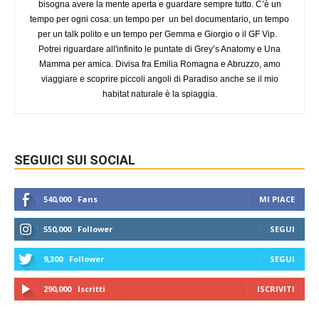
bisogna avere la mente aperta e guardare sempre tutto. C’è un
tempo per ogni cosa: un tempo per un bel documentario, un tempo
per un talk polito e un tempo per Gemma e Giorgio o il GF Vip.
Potrei riguardare all'infinito le puntate di Grey’s Anatomy e Una
Mamma per amica. Divisa fra Emilia Romagna e Abruzzo, amo
viaggiare e scoprire piccoli angoli di Paradiso anche se il mio
habitat naturale è la spiaggia.
SEGUICI SUI SOCIAL
540,000
Fans
MI PIACE
550,000
Follower
SEGUI
9,300
Follower
SEGUI
290,000
Iscritti
ISCRIVITI