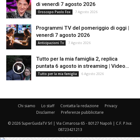
di venerdì 7 agosto 2026
7 Agosto 2026
Oroscopo Paolo Fox
Programmi TV del pomeriggio di oggi |
venerdì 7 agosto 2026
7 Agosto 2026
Anticipazioni Tv
Tutto per la mia famiglia 2, replica
puntata 6 agosto in streaming | Video...
6 Agosto 2026
Tutto per la mia famiglia
Chi siamo
Lo staff
Contatta la redazione
Privacy
Disclaimer
Preferenze pubblicitarie
© 2026 SuperGuidaTV Srl | Via Cimarosa 65 - 80127 Napoli | C.F. P.Iva:
08723421213