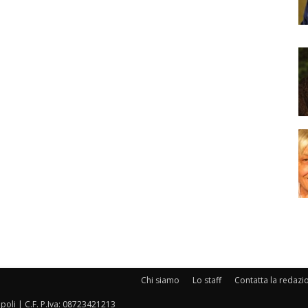
Chi siamo
Lo staff
Contatta la redazi
oli | C.F. P.Iva: 08723421213