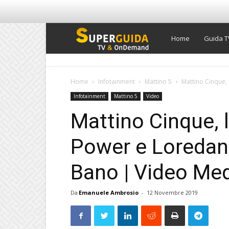
Super
Home
Guida T
Guida
Home
Infotainment
Mattino 5
Mattino Cinque, 
Infotainment
Mattino 5
Video
TV
Mattino Cinque, l
Power e Loredana
Bano | Video Me
Da
Emanuele Ambrosio
-
12 Novembre 2019