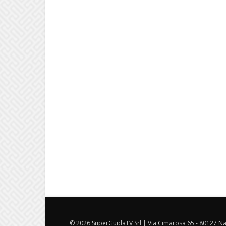
© 2026 SuperGuidaTV Srl | Via Cimarosa 65 - 80127 Nap