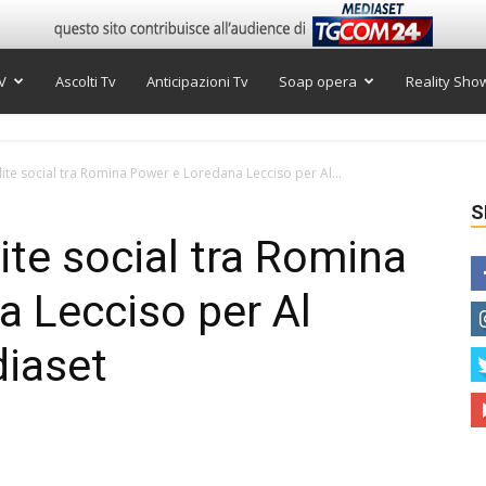
V
Ascolti Tv
Anticipazioni Tv
Soap opera
Reality Sho
lite social tra Romina Power e Loredana Lecciso per Al...
S
ite social tra Romina
 Lecciso per Al
diaset