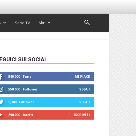
w
Serie TV
Altri
EGUICI SUI SOCIAL
540,000
Fans
MI PIACE
550,000
Follower
SEGUI
9,300
Follower
SEGUI
290,000
Iscritti
ISCRIVITI