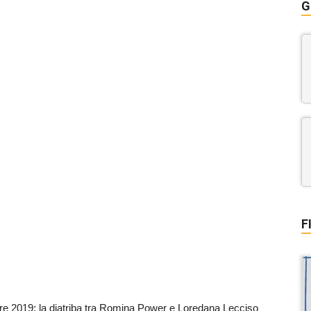
G
F
re 2019: la diatriba tra Romina Power e Loredana Lecciso