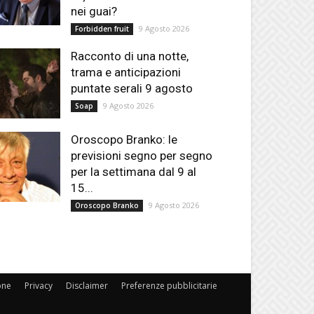
nei guai?
9 Agosto 2026
Forbidden fruit
Racconto di una notte,
trama e anticipazioni
puntate serali 9 agosto
9 Agosto 2026
Soap
Oroscopo Branko: le
previsioni segno per segno
per la settimana dal 9 al
15...
9 Agosto 2026
Oroscopo Branko
one
Privacy
Disclaimer
Preferenze pubblicitarie