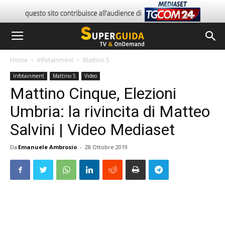
Home
Infotainment
Mattino 5
Infotainment
Mattino 5
Video
Mattino Cinque, Elezioni
Umbria: la rivincita di Matteo
Salvini | Video Mediaset
Da
Emanuele Ambrosio
-
28 Ottobre 2019