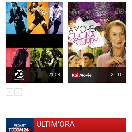
21:08
21:10
ULTIM'ORA
-