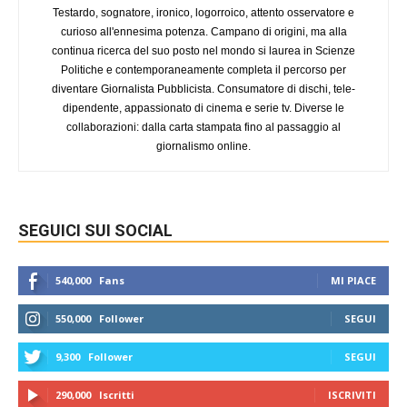
Testardo, sognatore, ironico, logorroico, attento osservatore e
curioso all'ennesima potenza. Campano di origini, ma alla
continua ricerca del suo posto nel mondo si laurea in Scienze
Politiche e contemporaneamente completa il percorso per
diventare Giornalista Pubblicista. Consumatore di dischi, tele-
dipendente, appassionato di cinema e serie tv. Diverse le
collaborazioni: dalla carta stampata fino al passaggio al
giornalismo online.
SEGUICI SUI SOCIAL
540,000
Fans
MI PIACE
550,000
Follower
SEGUI
9,300
Follower
SEGUI
290,000
Iscritti
ISCRIVITI