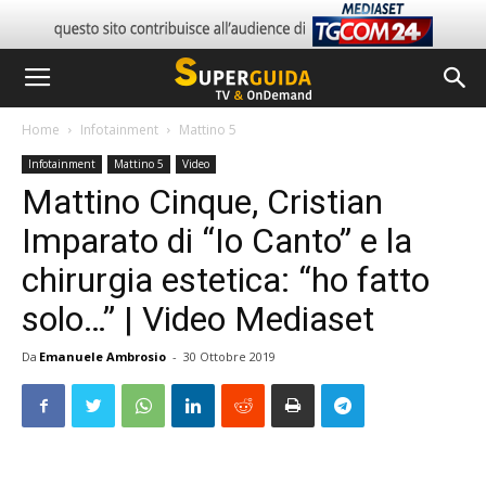
Home
Infotainment
Mattino 5
Infotainment
Mattino 5
Video
Mattino Cinque, Cristian
Imparato di “Io Canto” e la
chirurgia estetica: “ho fatto
solo…” | Video Mediaset
Da
Emanuele Ambrosio
-
30 Ottobre 2019