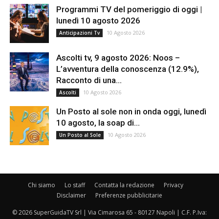
Programmi TV del pomeriggio di oggi |
lunedì 10 agosto 2026
10 Agosto 2026
Anticipazioni Tv
Ascolti tv, 9 agosto 2026: Noos –
L’avventura della conoscenza (12.9%),
Racconto di una...
10 Agosto 2026
Ascolti
Un Posto al sole non in onda oggi, lunedì
10 agosto, la soap di...
10 Agosto 2026
Un Posto al Sole
Chi siamo
Lo staff
Contatta la redazione
Privacy
Disclaimer
Preferenze pubblicitarie
© 2026 SuperGuidaTV Srl | Via Cimarosa 65 - 80127 Napoli | C.F. P.Iva: