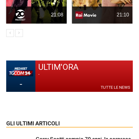
21:08
21:10
ULTIM'ORA
-
-
TUTTE LE NEWS
GLI ULTIMI ARTICOLI