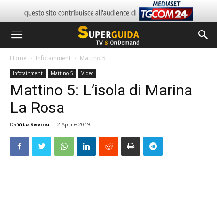
Home
Infotainment
Mattino 5
Infotainment
Mattino 5
Video
Mattino 5: L’isola di Marina
La Rosa
Da
Vito Savino
-
2 Aprile 2019