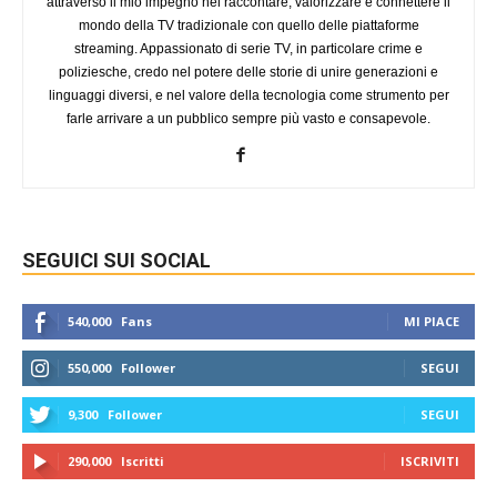
attraverso il mio impegno nel raccontare, valorizzare e connettere il
mondo della TV tradizionale con quello delle piattaforme
streaming. Appassionato di serie TV, in particolare crime e
poliziesche, credo nel potere delle storie di unire generazioni e
linguaggi diversi, e nel valore della tecnologia come strumento per
farle arrivare a un pubblico sempre più vasto e consapevole.
SEGUICI SUI SOCIAL
540,000
Fans
MI PIACE
550,000
Follower
SEGUI
9,300
Follower
SEGUI
290,000
Iscritti
ISCRIVITI