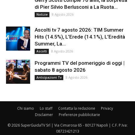
Gerry Scotti compie 70 anni, la sorpresa
di Pier Silvio Berlusconi a La Ruota...
8 Agosto 2026
Notizie
Ascolti tv 7 agosto 2026: TIM Summer
Hits (14.5%), L’Erede (14.1%), L’Eredità
Summer, La...
8 Agosto 2026
Ascolti
Programmi TV del pomeriggio di oggi |
sabato 8 agosto 2026
8 Agosto 2026
Anticipazioni Tv
Chi siamo
Lo staff
Contatta la redazione
Privacy
Disclaimer
Preferenze pubblicitarie
© 2026 SuperGuidaTV Srl | Via Cimarosa 65 - 80127 Napoli | C.F. P.Iva:
08723421213