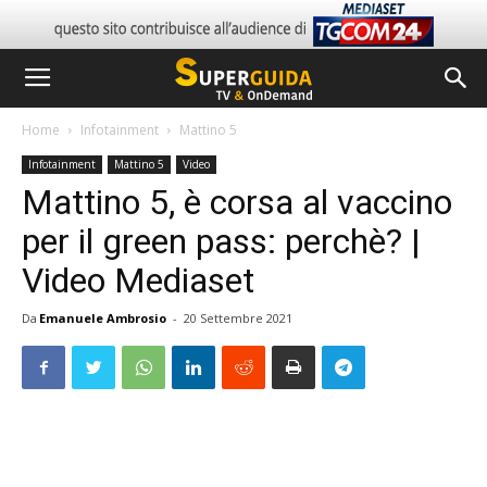
Home
Infotainment
Mattino 5
Infotainment
Mattino 5
Video
Mattino 5, è corsa al vaccino
per il green pass: perchè? |
Video Mediaset
Da
Emanuele Ambrosio
-
20 Settembre 2021