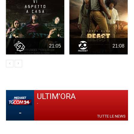
21:05
21:08
ULTIM'ORA
-
-
TUTTE LE NEWS