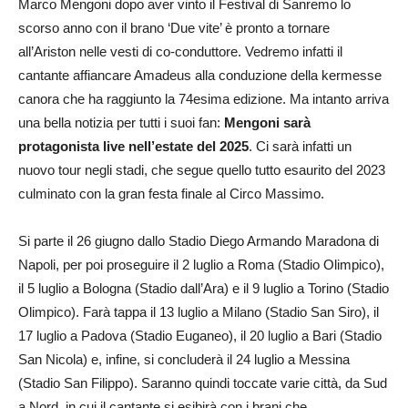
Marco Mengoni dopo aver vinto il Festival di Sanremo lo
scorso anno con il brano ‘Due vite’ è pronto a tornare
all’Ariston nelle vesti di co-conduttore. Vedremo infatti il
cantante affiancare Amadeus alla conduzione della kermesse
canora che ha raggiunto la 74esima edizione. Ma intanto arriva
una bella notizia per tutti i suoi fan:
Mengoni sarà
protagonista live nell’estate del 2025
. Ci sarà infatti un
nuovo tour negli stadi, che segue quello tutto esaurito del 2023
culminato con la gran festa finale al Circo Massimo.
Si parte il 26 giugno dallo Stadio Diego Armando Maradona di
Napoli, per poi proseguire il 2 luglio a Roma (Stadio Olimpico),
il 5 luglio a Bologna (Stadio dall’Ara) e il 9 luglio a Torino (Stadio
Olimpico). Farà tappa il 13 luglio a Milano (Stadio San Siro), il
17 luglio a Padova (Stadio Euganeo), il 20 luglio a Bari (Stadio
San Nicola) e, infine, si concluderà il 24 luglio a Messina
(Stadio San Filippo). Saranno quindi toccate varie città, da Sud
a Nord, in cui il cantante si esibirà con i brani che