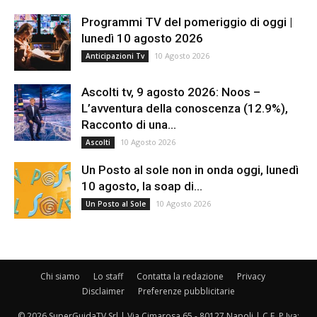
Programmi TV del pomeriggio di oggi |
lunedì 10 agosto 2026
10 Agosto 2026
Anticipazioni Tv
Ascolti tv, 9 agosto 2026: Noos –
L’avventura della conoscenza (12.9%),
Racconto di una...
10 Agosto 2026
Ascolti
Un Posto al sole non in onda oggi, lunedì
10 agosto, la soap di...
10 Agosto 2026
Un Posto al Sole
Chi siamo
Lo staff
Contatta la redazione
Privacy
Disclaimer
Preferenze pubblicitarie
© 2026 SuperGuidaTV Srl | Via Cimarosa 65 - 80127 Napoli | C.F. P.Iva: