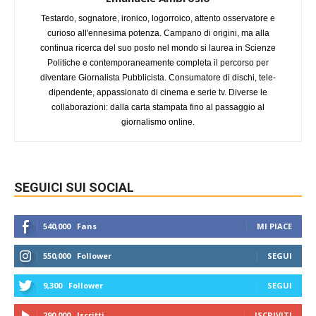
Testardo, sognatore, ironico, logorroico, attento osservatore e
curioso all'ennesima potenza. Campano di origini, ma alla
continua ricerca del suo posto nel mondo si laurea in Scienze
Politiche e contemporaneamente completa il percorso per
diventare Giornalista Pubblicista. Consumatore di dischi, tele-
dipendente, appassionato di cinema e serie tv. Diverse le
collaborazioni: dalla carta stampata fino al passaggio al
giornalismo online.
SEGUICI SUI SOCIAL
540,000
Fans
MI PIACE
550,000
Follower
SEGUI
9,300
Follower
SEGUI
290,000
Iscritti
ISCRIVITI