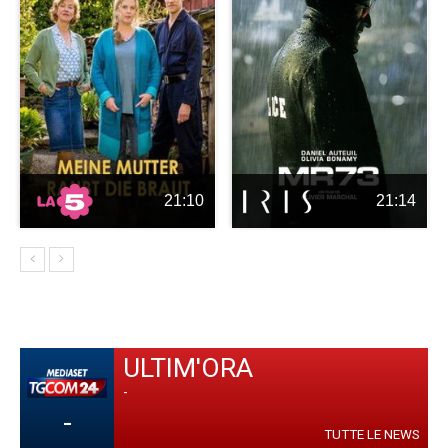
21:10
21:14
ULTIM'ORA
-
-
TUTTE LE NEWS