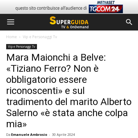
Home
Vip e Personaggi Tv
Vip e Personaggi Tv
Mara Maionchi a Belve:
«Tiziano Ferro? Non è
obbligatorio essere
riconoscenti» e sul
tradimento del marito Alberto
Salerno «è stata anche colpa
mia»
Da
Emanuele Ambrosio
-
30 Aprile 2024