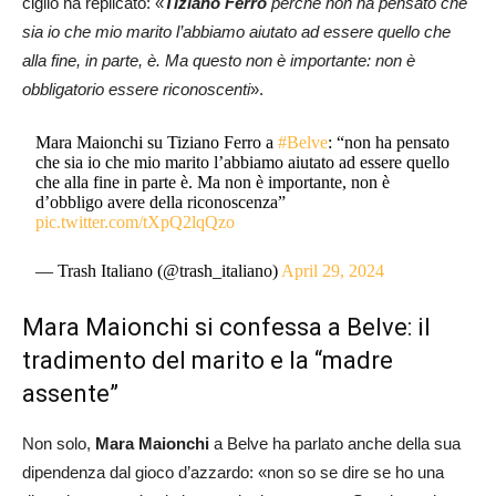
ciglio ha replicato: «
Tiziano Ferro
perché non ha pensato che
sia io che mio marito l’abbiamo aiutato ad essere quello che
alla fine, in parte, è. Ma questo non è importante: non è
obbligatorio essere riconoscenti
».
Mara Maionchi su Tiziano Ferro a
#Belve
: “non ha pensato
che sia io che mio marito l’abbiamo aiutato ad essere quello
che alla fine in parte è. Ma non è importante, non è
d’obbligo avere della riconoscenza”
pic.twitter.com/tXpQ2lqQzo
— Trash Italiano (@trash_italiano)
April 29, 2024
Mara Maionchi si confessa a Belve: il
tradimento del marito e la “madre
assente”
Non solo,
Mara Maionchi
a Belve ha parlato anche della sua
dipendenza dal gioco d’azzardo: «non so se dire se ho una