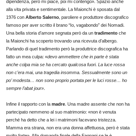
dipendenza, però mi piace, poi mi contengo». Spazio anche
alla vita privata e sentimentale. La Maionchi è sposata dal
1976 con
Alberto Salerno
, paroliere e produttore discografico
famoso per aver scritto il brano “Io, vagabondo” dei Nomadi.
Una bella storia d’amore segnata però da un
tradimento
che
la Maionchi ha scoperto trovando una ricevuta d’albergo.
Parlando di quel tradimento però la produttrice discografica ha
fatto un mea culpa: «
devo ammettere che in parte è stata
anche colpa mia se ha cercato qualcosa fuori. La luce rossa
non c’era mai, una tragedia insomma. Sessualmente sono un
po’ modesta… non sono proprio portata per le luci rosse… ho
sempre l’abat jour»
.
Infine il rapporto con la
madre
. Una madre assente che non ha
partecipato nemmeno al suo matrimonio: «non è venuta
perché ha detto che a lei i matrimoni facevano tristezza.
Mamma era strana, non era una donna affettuosa, però è stata
molto forte». Alla domanda finale della Fagnani se le è