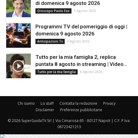
di domenica 9 agosto 2026
9 Agosto 2026
Oroscopo Paolo Fox
Programmi TV del pomeriggio di oggi |
domenica 9 agosto 2026
9 Agosto 2026
Anticipazioni Tv
Tutto per la mia famiglia 2, replica
puntata 8 agosto in streaming | Video...
8 Agosto 2026
Tutto per la mia famiglia
Chi siamo
Lo staff
Contatta la redazione
Privacy
Disclaimer
Preferenze pubblicitarie
© 2026 SuperGuidaTV Srl | Via Cimarosa 65 - 80127 Napoli | C.F. P.Iva:
08723421213