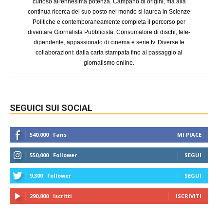
curioso all'ennesima potenza. Campano di origini, ma alla
continua ricerca del suo posto nel mondo si laurea in Scienze
Politiche e contemporaneamente completa il percorso per
diventare Giornalista Pubblicista. Consumatore di dischi, tele-
dipendente, appassionato di cinema e serie tv. Diverse le
collaborazioni: dalla carta stampata fino al passaggio al
giornalismo online.
SEGUICI SUI SOCIAL
540,000
Fans
MI PIACE
550,000
Follower
SEGUI
9,300
Follower
SEGUI
290,000
Iscritti
ISCRIVITI