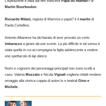
L’ispirazione è data dal film francese
Papà ou maman?
di
Martin Bourboulon.
Riccardo Milani,
regista di
Mamma o papà?
è il
marito
di
Paola Cortellesi.
Antonio Albanese ha dichiarato di aver provato un certo
imbarazzo
a girare alcune scene. La più difficile in tal senso è
stata quella in cui accompagna la figlia adolescente a vedere
uno spettacolo di
lap dance.
Nomi e cognomi dei personaggi principali non sono scelti a
caso. Valeria
Mozzato
e Nicola
Vignali
vogliono infatti rendere
omaggio alla storica coppia di autori tv e teatrali
Gino e
Michele.