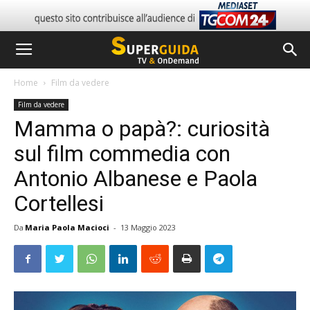
Home
Film da vedere
Film da vedere
Mamma o papà?: curiosità
sul film commedia con
Antonio Albanese e Paola
Cortellesi
Da
Maria Paola Macioci
-
13 Maggio 2023