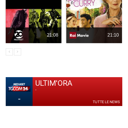
21:08
21:10
ULTIM'ORA
-
-
TUTTE LE NEWS